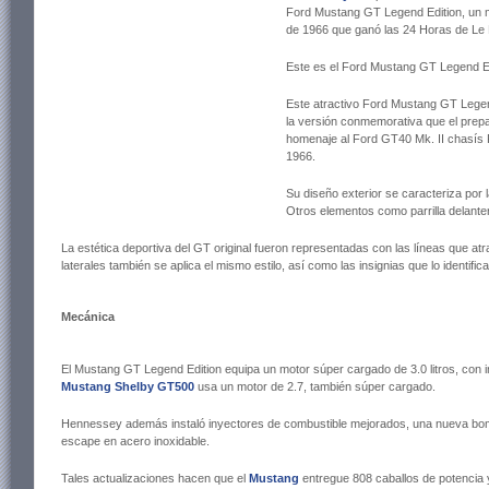
Ford Mustang GT Legend Edition, un m
de 1966 que ganó las 24 Horas de Le
Este es el Ford Mustang GT Legend E
Este atractivo Ford Mustang GT Legend
la versión conmemorativa que el prep
homenaje al Ford GT40 Mk. II chasís 
1966.
Su diseño exterior se caracteriza por 
Otros elementos como parrilla delante
La estética deportiva del GT original fueron representadas con las líneas que atr
laterales también se aplica el mismo estilo, así como las insignias que lo identif
Mecánica
El Mustang GT Legend Edition equipa un motor súper cargado de 3.0 litros, con i
Mustang Shelby GT500
usa un motor de 2.7, también súper cargado.
Hennessey además instaló inyectores de combustible mejorados, una nueva bomba
escape en acero inoxidable.
Tales actualizaciones hacen que el
Mustang
entregue 808 caballos de potencia 