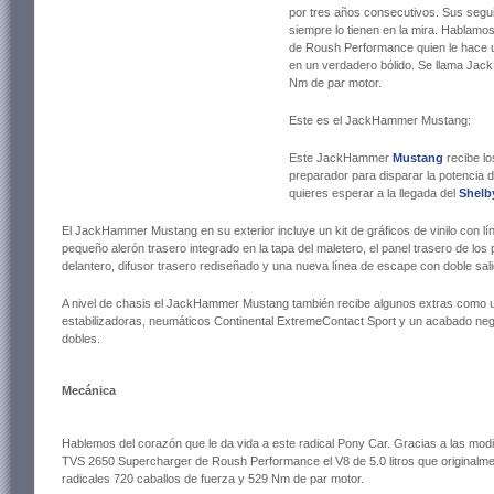
por tres años consecutivos. Sus segu
siempre lo tienen en la mira. Hablamo
de Roush Performance quien le hace u
en un verdadero bólido. Se llama Jac
Nm de par motor.
Este es el JackHammer Mustang:
Este JackHammer
Mustang
recibe lo
preparador para disparar la potencia 
quieres esperar a la llegada del
Shelb
El JackHammer Mustang en su exterior incluye un kit de gráficos de vinilo con lín
pequeño alerón trasero integrado en la tapa del maletero, el panel trasero de los p
delantero, difusor trasero rediseñado y una nueva línea de escape con doble sali
A nivel de chasis el JackHammer Mustang también recibe algunos extras como 
estabilizadoras, neumáticos Continental ExtremeContact Sport y un acabado negro
dobles.
Mecánica
Hablemos del corazón que le da vida a este radical Pony Car. Gracias a las modi
TVS 2650 Supercharger de Roush Performance el V8 de 5.0 litros que original
radicales 720 caballos de fuerza y 529 Nm de par motor.