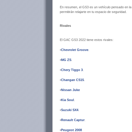
En resumen, el GS3 es un vehículo pensado en la seg
permitirán relajarte en tu espacio de seguridad.
Rivales
El GAC GS3 2022 tiene estos rivales:
•
Chevrolet Groove
.
•
MG ZS
.
•
Chery Tiggo 3
.
•
Changan CS15
.
•
Nissan Juke
•
Kia Soul
.
•
Suzuki SX4
.
•
Renault Captur
.
•
Peugeot 2008