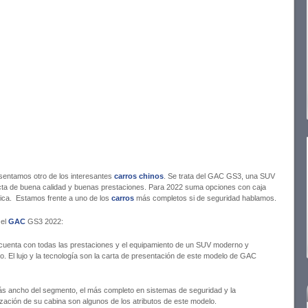
sentamos otro de los interesantes
carros chinos
. Se trata del GAC GS3, una SUV
a de buena calidad y buenas prestaciones. Para 2022 suma opciones con caja
ica. Estamos frente a uno de los
carros
más completos si de seguridad hablamos.
 el
GAC
GS3 2022:
cuenta con todas las prestaciones y el equipamiento de un SUV moderno y
o. El lujo y la tecnología son la carta de presentación de este modelo de GAC
ás ancho del segmento, el más completo en sistemas de seguridad y la
ización de su cabina son algunos de los atributos de este modelo.