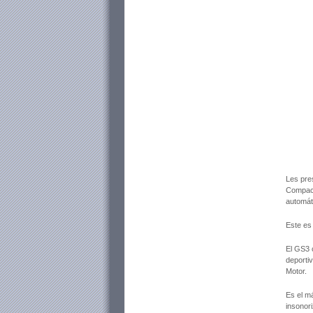
Les pre
Compact
automát
Este es
El GS3 
deportiv
Motor.
Es el m
insonor