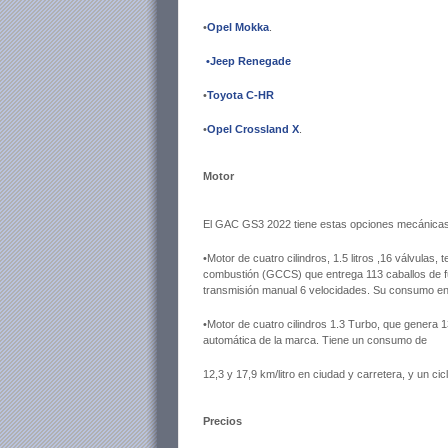
•
Opel Mokka
.
•Jeep Renegade
•
Toyota C-HR
•
Opel Crossland X
.
Motor
El GAC GS3 2022 tiene estas opciones mecánicas
•Motor de
cuatro cilindros, 1.5 litros ,16 válvulas
combustión (GCCS) que entrega 113 caballos de 
transmisión manual 6 velocidades. Su consumo
en
•
Motor de cuatro cilindros 1.3 Turbo, que genera 
automática de la marca. Tiene un consumo de
12,3 y 17,9 km/litro en ciudad y carretera, y un cic
Precios