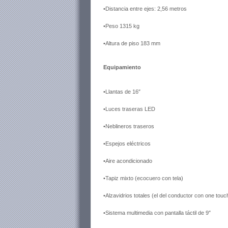
•Distancia entre ejes: 2,56 metros
•Peso
1315 kg
•Altura de piso
183 mm
Equipamiento
•Llantas de 16″
•Luces traseras LED
•Neblineros traseros
•Espejos eléctricos
•Aire acondicionado
•Tapiz mixto (ecocuero con tela)
•Alzavidrios totales (el del conductor con one touc
•Sistema multimedia con pantalla táctil de 9″