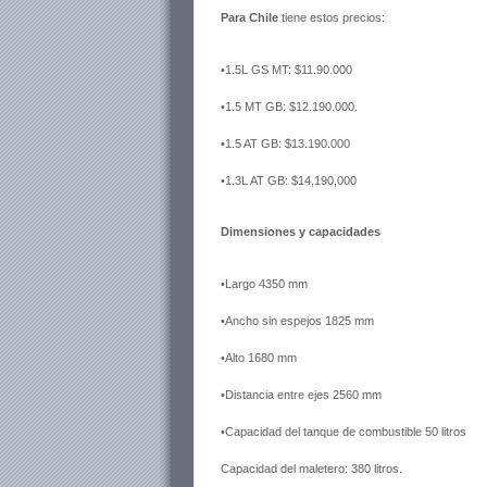
Para Chile
tiene estos precios:
•1.5L GS MT: $11.90.000
•1.5 MT GB: $12.190.000.
•1.5 AT GB: $13.190.000
•1.3L AT GB: $14,190,000
Dimensiones y capacidades
•Largo
4350 mm
•Ancho sin espejos
1825 mm
•Alto
1680 mm
•Distancia entre ejes
2560 mm
•Capacidad del tanque de combustible 50 litros
Capacidad del maletero: 380 litros.