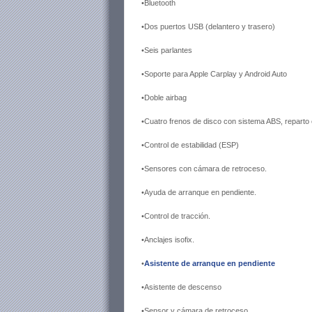
•Bluetooth
•Dos puertos USB (delantero y trasero)
•Seis parlantes
•Soporte para Apple Carplay y Android Auto
•Doble airbag
•Cuatro frenos de disco con sistema ABS, reparto 
•Control de estabilidad (ESP)
•Sensores con cámara de retroceso.
•Ayuda de arranque en pendiente.
•Control de tracción.
•Anclajes isofix.
•
Asistente de arranque en pendiente
•Asistente de descenso
•Sensor y cámara de retroceso