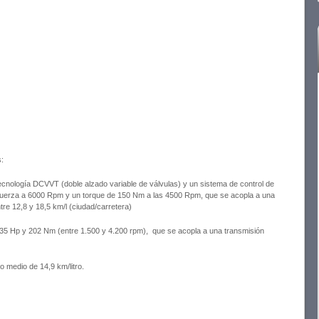
:
, tecnología DCVVT (doble alzado variable de válvulas) y un sistema de control de
fuerza a 6000 Rpm y un torque de 150 Nm a las 4500 Rpm, que se acopla a una
tre 12,8 y 18,5 km/l (ciudad/carretera)
135 Hp y 202 Nm (entre 1.500 y 4.200 rpm), que se acopla a una transmisión
lo medio de 14,9 km/litro.