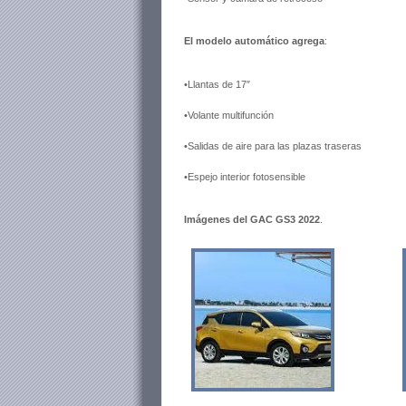
El modelo automático agrega
:
•Llantas de 17″
•Volante multifunción
•Salidas de aire para las plazas traseras
•Espejo interior fotosensible
Imágenes del GAC GS3 2022
.