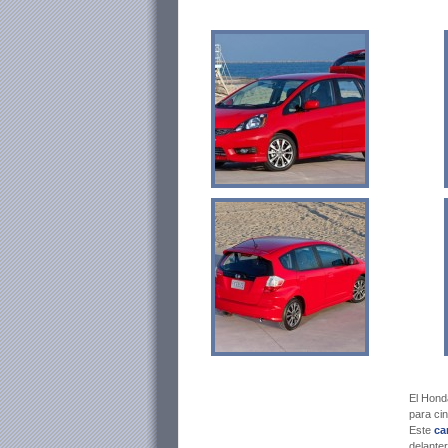
El Hond
para ci
Este
ca
delanter