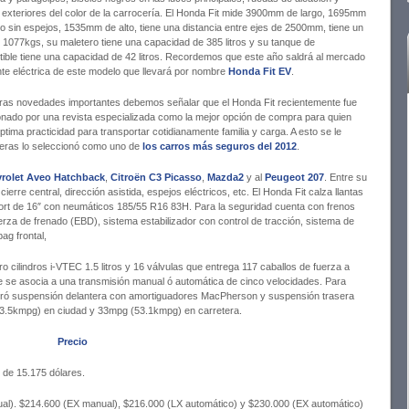
 exteriores del color de la carrocería. El Honda Fit mide 3900mm de largo, 1695mm
o sin espejos, 1535mm de alto, tiene una distancia entre ejes de 2500mm, tiene un
 1077kgs, su maletero tiene una capacidad de 385 litros y su tanque de
ible tiene una capacidad de 42 litros. Recordemos que este año saldrá al mercado
ante eléctrica de este modelo que llevará por nombre
Honda Fit EV
.
tras novedades importantes debemos señalar que el Honda Fit recientemente fue
onado por una revista especializada como la mejor opción de compra para quien
tima practicidad para transportar cotidianamente familia y carga. A esto se le
eteras lo seleccionó como uno de
los carros más seguros del 2012
.
rolet Aveo Hatchback
,
Citroën C3 Picasso
,
Mazda2
y al
Peugeot 207
. Entre su
ierre central, dirección asistida, espejos eléctricos, etc. El Honda Fit calza llantas
ort de 16″ con neumáticos 185/55 R16 83H. Para la seguridad cuenta con frenos
uerza de frenado (EBD), sistema estabilizador con control de tracción, sistema de
ag frontal,
o cilindros i-VTEC 1.5 litros y 16 válvulas que entrega 117 caballos de fuerza a
e se asocia a una transmisión manual ó automática de cinco velocidades. Para
poró suspensión delantera con amortiguadores MacPherson y suspensión trasera
3.5kmpg) en ciudad y 33mpg (53.1kmpg) en carretera.
Precio
 de 15.175 dólares.
al). $214.600 (EX manual), $216.000 (LX automático) y $230.000 (EX automático)