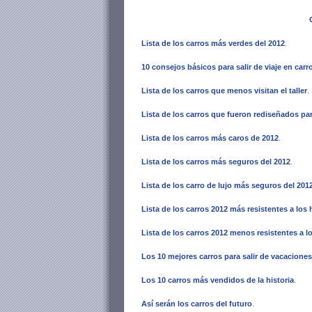
Lista de los carros más verdes del 2012
.
10 consejos básicos para salir de viaje en carr
Lista de los carros que menos visitan el taller
.
Lista de los carros que fueron rediseñados pa
Lista de los carros más caros de 2012
.
Lista de los carros más seguros del 2012
.
Lista de los carro de lujo más seguros del 201
Lista de los carros 2012 más resistentes a los
Lista de los carros 2012 menos resistentes a 
Los
10 mejores carros para salir de vacaciones
Los 10 carros más vendidos de la historia
.
Así serán los carros del futuro
.