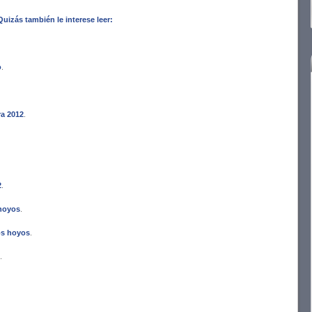
Quizás también le interese leer:
o
.
ra 2012
.
2
.
 hoyos
.
los hoyos
.
.