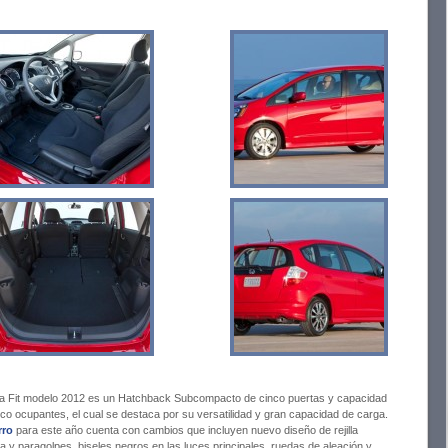
a Fit modelo 2012 es un Hatchback Subcompacto de cinco puertas y capacidad
nco ocupantes, el cual se destaca por su versatilidad y gran capacidad de carga.
rro
para este año cuenta con cambios que incluyen nuevo diseño de rejilla
a y paragolpes, biseles negros en las luces principales, ruedas de aleación y