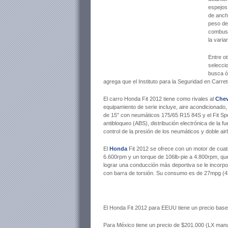
espejos
de anch
peso de
combust
la vari
Entre o
selecci
busca óp
agrega que el Instituto para la Seguridad en Carr
El carro Honda Fit 2012 tiene como rivales al
Chev
equipamiento de serie incluye, aire acondicionado, c
de 15″ con neumáticos 175/65 R15 84S y el Fit Sp
antibloqueo (ABS), distribución electrónica de la f
control de la presión de los neumáticos y doble airb
El
Honda
Fit 2012 se ofrece con un motor de cuatr
6.600rpm y un torque de 106lb-pie a 4.800rpm, qu
lograr una conducción más deportiva se le incor
con barra de torsión. Su consumo es de 27mpg (4
El Honda Fit 2012 para EEUU tiene un precio base
Para México tiene un precio de $201.000 (LX manu