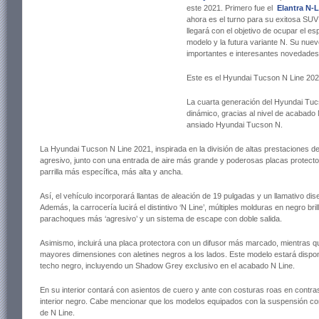
este 2021. Primero fue el
Elantra N-
ahora es el turno para su exitosa SUV
llegará con el objetivo de ocupar el es
modelo y la futura variante N. Su nuevo
importantes e interesantes novedades t
Este es el Hyundai Tucson N Line 202
La cuarta generación del Hyundai Tuc
dinámico, gracias al nivel de acabado
ansiado Hyundai Tucson N.
La Hyundai Tucson N Line 2021, inspirada en la división de altas prestaciones 
agresivo, junto con una entrada de aire más grande y poderosas placas protecto
parrilla más específica, más alta y ancha.
Así, el vehículo incorporará llantas de aleación de 19 pulgadas y un llamativo d
Además, la carrocería lucirá el distintivo ‘N Line’, múltiples molduras en negro br
parachoques más ‘agresivo’ y un sistema de escape con doble salida.
Asimismo, incluirá una placa protectora con un difusor más marcado, mientras q
mayores dimensiones con aletines negros a los lados. Este modelo estará disponi
techo negro, incluyendo un Shadow Grey exclusivo en el acabado N Line.
En su interior contará con asientos de cuero y ante con costuras roas en contras
interior negro. Cabe mencionar que los modelos equipados con la suspensión cont
de N Line.