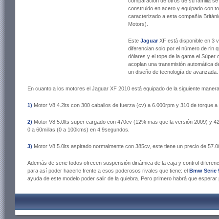
comparación de otros de su familia se 
construido en acero y equipado con to
caracterizado a esta compañía Británic
Motors).
Este
Jaguar
XF está disponible en 3 
diferencian solo por el número de rin 
dólares y el tope de la gama el Súper
acoplan una transmisión automática d
un diseño de tecnología de avanzada.
En cuanto a los motores el Jaguar XF 2010 está equipado de la siguiente manera
1)
Motor V8 4.2lts con 300 caballos de fuerza (cv) a 6.000rpm y 310 de torque a
2)
Motor V8 5.0lts super cargado con 470cv (12% mas que la versión 2009) y 424
0 a 60millas (0 a 100kms) en 4.9segundos.
3)
Motor V8 5.0lts aspirado normalmente con 385cv, este tiene un precio de 57.0
Además de serie todos ofrecen suspensión dinámica de la caja y control diferenc
para así poder hacerle frente a esos poderosos rivales que tiene: el
Bmw Serie 
ayuda de este modelo poder salir de la quiebra. Pero primero habrá que esperar p