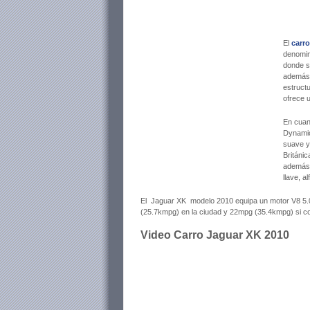
El
carro
denomin
donde se
además 
estruct
ofrece 
En cuan
Dynamic
suave y
Británi
además 
llave, a
El Jaguar XK modelo 2010 equipa un motor V8 5.0 
(25.7kmpg) en la ciudad y 22mpg (35.4kmpg) si co
Video Carro Jaguar XK 2010