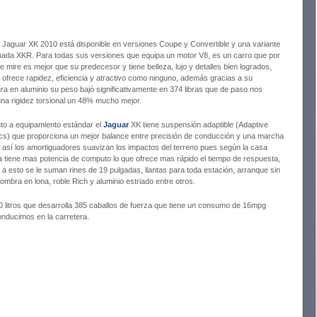
Jaguar XK 2010 está disponible en versiones Coupe y Convertible y una variante
ada XKR. Para todas sus versiones que equipa un motor V8, es un carro que por
 mire es mejor que su predecesor y tiene belleza, lujo y detalles bien logrados,
ofrece rapidez, eficiencia y atractivo como ninguno, además gracias a su
ura en aluminio su peso bajó significativamente en 374 libras que de paso nos
una rigidez torsional un 48% mucho mejor.
to a equipamiento estándar el
Jaguar
XK tiene suspensión adaptible (Adaptive
s) que proporciona un mejor balance entre precisión de conducción y una marcha
 así los amortiguadores suavizan los impactos del terreno pues según la casa
ca tiene mas potencia de computo lo que ofrece mas rápido el tiempo de respuesta,
a esto se le suman rines de 19 pulgadas, llantas para toda estación, arranque sin
lfombra en lona, roble Rich y aluminio estriado entre otros.
litros que desarrolla 385 caballos de fuerza que tiene un consumo de 16mpg
nducimos en la carretera.