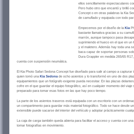
ellos sencillamente espectaculares c
Pero hubo otro que encantó y brilló co
Concept o en otras palabras la Kia S
de camuflado y equipada con todo para
Empecemos por el diseño de la
Kia
Ph
bastante llamativa gracias a su camufl
marrón, aunque tampoco pasa desaperci
suprimiendo el hueco en el que en un K
y el maletero. Además hay toda una se
baca capaz de soportar personas sobr
Dura Grappler en medida 265/65 R17, 
cuenta con suspensión neumática.
El Kia Photo Safari Sedona Concept fue diseñado para salir al campo a captur
quien tomó una
Kia Sedona
de ocho asientos y lo transformó en uno de dos plaz
equipamientos que un fotógrafo exigente pueda necesitar. En las plazas delantera
cofre en el que guardar el equipo fotográfico, así en cualquier momento del viaje s
preparado para tomar esas fotos en las que hay poco tiempo.
La parte de los asientos traseros está equipada con un escritorio con un ordenad
un compartimento para guardar más material fotográfico. Todo se hace desde un 
extensible puede sacarse del interior del vehículo y adoptar prácticamente cualqu
La caja de carga también queda abierta para facilitar el acceso y cuenta con un
tomar fotografías en movimiento.