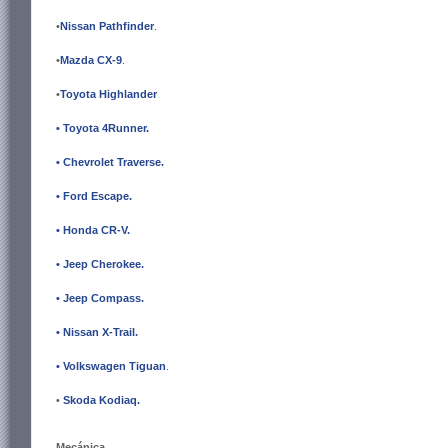
•
Nissan Pathfinder
.
•
Mazda CX-9
.
•
Toyota Highlander
• Toyota 4Runner
.
•
Chevrolet Traverse
.
• Ford Escape
.
• Honda CR-V
.
• Jeep Cherokee
.
• Jeep Compass
.
• Nissan X-Trail
.
• Volkswagen Tiguan
.
•
Skoda Kodiaq
.
Mecánica