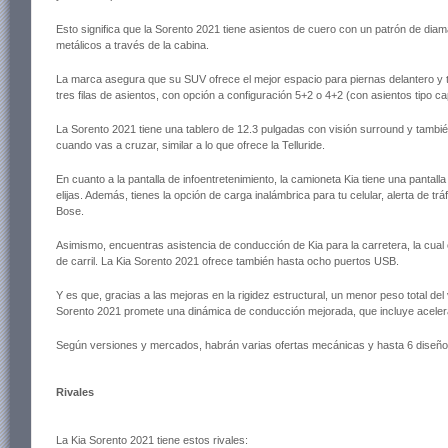
Esto significa que la Sorento 2021 tiene asientos de cuero con un patrón de d
metálicos a través de la cabina.
La marca asegura que su SUV ofrece el mejor espacio para piernas delantero y t
tres filas de asientos, con opción a configuración 5+2 o 4+2 (con asientos tipo cap
La Sorento 2021 tiene una tablero de 12.3 pulgadas con visión surround y también 
cuando vas a cruzar, similar a lo que ofrece la Telluride.
En cuanto a la pantalla de infoentretenimiento, la camioneta Kia tiene una pantal
elijas. Además, tienes la opción de carga inalámbrica para tu celular, alerta de t
Bose.
Asimismo, encuentras asistencia de conducción de Kia para la carretera, la cual 
de carril. La Kia Sorento 2021 ofrece también hasta ocho puertos USB.
Y es que, gracias a las mejoras en la rigidez estructural, un menor peso total d
Sorento 2021 promete una dinámica de conducción mejorada, que incluye acelerac
Según versiones y mercados, habrán varias ofertas mecánicas y hasta 6 diseños 
Rivales
La Kia Sorento 2021 tiene estos rivales: