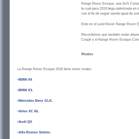
Range Rover Evoque, una SUV Compa
la cual para 2018 llega optimizada en 
con el fin de seguir siendo igual de ex
Este es el Land Rover Range Rover 
Recordemos que también están dispon
Coupé y el Range Rover Evoque Conv
Rivales
La Range Rover Evoque 2018 tiene estos rivales:
•
BMW X4
.
•BMW X3
.
•Mercedes Benz GLK
.
•Volvo XC 60
.
•Audi Q5
.
•
Alfa Romeo Stelvio.