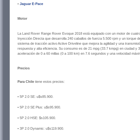
•
Jaguar E-Pace
Motor
La Land Rover Range Rover Evoque 2018 está equipado con un motor de cuatro ci
Inyección Directa que desarrolla 240 caballos de fuerza 5.500 rpm y un torque de
sistema de tracción activo Active Driveline que mejora la agilidad y una transmi
respuesta y alta eficiencia. Su consumo es de 21 mpg (33.7 kmpg) en ciudad y 
aceleración de 0 a 60 millas (0 a 100 km) en 7.6 segundos y una velocidad máx
Precios
Para Chile
tiene estos precios:
• 5P 2.0 SE: u$s85.900.
• 5P 2.0 SE Plus: u$s95.900.
• 5P 2.0 HSE: $s105.900.
• 3P 2.0 Dynamic: u$s119.900.