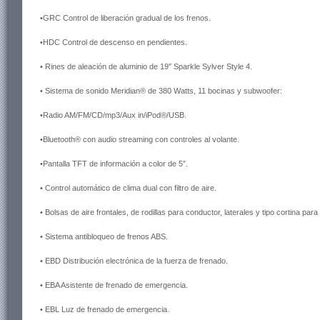
•GRC Control de liberación gradual de los frenos.
•HDC Control de descenso en pendientes.
• Rines de aleación de aluminio de 19″ Sparkle Sylver Style 4.
• Sistema de sonido Meridian® de 380 Watts, 11 bocinas y subwoofer:
•Radio AM/FM/CD/mp3/Aux in/iPod®/USB.
•Bluetooth® con audio streaming con controles al volante.
•Pantalla TFT de información a color de 5″.
• Control automático de clima dual con filtro de aire.
• Bolsas de aire frontales, de rodillas para conductor, laterales y tipo cortina par
• Sistema antibloqueo de frenos ABS.
• EBD Distribución electrónica de la fuerza de frenado.
• EBA Asistente de frenado de emergencia.
• EBL Luz de frenado de emergencia.