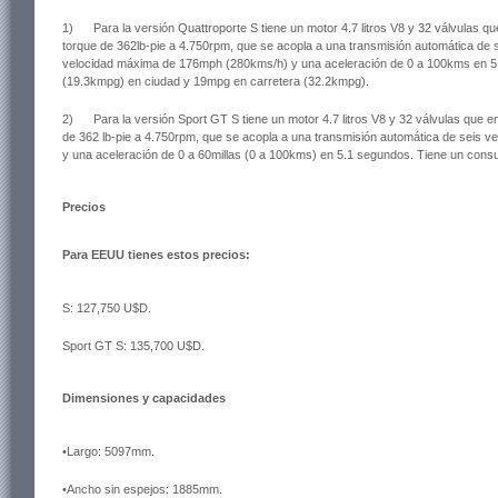
1) Para la versión Quattroporte S tiene un motor 4.7 litros V8 y 32 válvulas q
torque de 362lb-pie a 4.750rpm, que se acopla a una transmisión automática de s
velocidad máxima de 176mph (280kms/h) y una aceleración de 0 a 100kms en 
(19.3kmpg) en ciudad y 19mpg en carretera (32.2kmpg).
2) Para la versión Sport GT S tiene un motor 4.7 litros V8 y 32 válvulas que e
de 362 lb-pie a 4.750rpm, que se acopla a una transmisión automática de seis 
y una aceleración de 0 a 60millas (0 a 100kms) en 5.1 segundos. Tiene un con
Precios
Para EEUU tienes estos precios:
S: 127,750 U$D.
Sport GT S: 135,700 U$D.
Dimensiones y capacidades
•Largo: 5097mm.
•Ancho sin espejos: 1885mm.