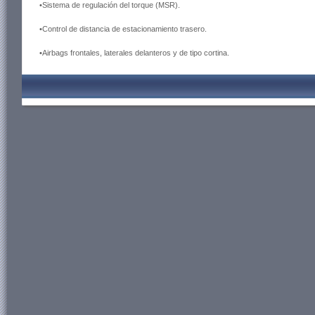
•Sistema de regulación del torque (MSR).
•Control de distancia de estacionamiento trasero.
•Airbags frontales, laterales delanteros y de tipo cortina.