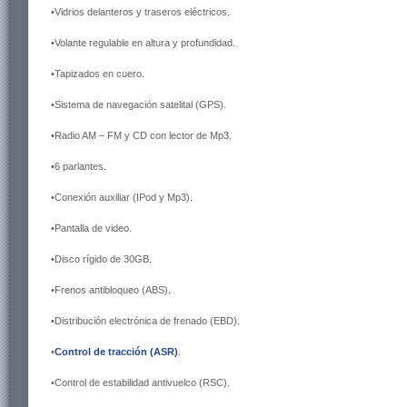
•Vidrios delanteros y traseros eléctricos.
•Volante regulable en altura y profundidad.
•Tapizados en cuero.
•Sistema de navegación satelital (GPS).
•Radio AM – FM y CD con lector de Mp3.
•6 parlantes.
•Conexión auxiliar (IPod y Mp3).
•Pantalla de video.
•Disco rígido de 30GB.
•Frenos antibloqueo (ABS).
•Distribución electrónica de frenado (EBD).
•
Control de tracción (ASR)
.
•Control de estabilidad antivuelco (RSC).