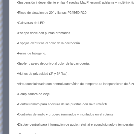
•Suspensión independiente en las 4 ruedas MacPherson® adelante y multi-link tip
•Rines de aleación de 20″ y llantas P245/50 R20.
•Calaveras de LED.
•Escape doble con puntas cromadas.
•Espejos eléctricos al color de la carrocería.
•Faros de halógeno.
•Spoiler trasero deportivo al color de la carrocería.
•Vidrios de privacidad (2ª y 3ª filas).
•Aire acondicionado con control automático de temperatura independiente de 3 z
•Computadora de viaje.
•Control remoto para apertura de las puertas con llave retráctil.
•Controles de audio y crucero iluminados y montados en el volante.
•Display central para información de audio, reloj, aire acondicionado y temperatu