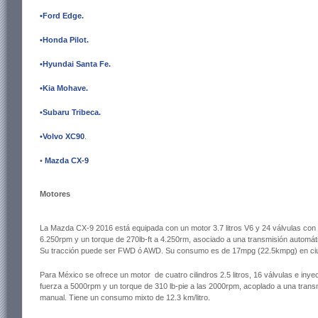
•Ford Edge
.
•Honda Pilot
.
•Hyundai Santa Fe
.
•Kia Mohave
.
•Subaru Tribeca
.
•Volvo XC90
.
•
Mazda CX-9
Motores
La Mazda CX-9 2016 está equipada con un motor 3.7 litros V6 y 24 válvulas con
6.250rpm y un torque de 270lb-ft a 4.250rm, asociado a una transmisión automá
Su tracción puede ser FWD ó AWD. Su consumo es de 17mpg (22.5kmpg) en ciu
Para México se ofrece un motor de cuatro cilindros 2.5 litros, 16 válvulas e iny
fuerza a 5000rpm y un torque de 310
lb-pie a las 2000rpm, acoplado a una tran
manual. Tiene un consumo mixto de 12.3 km/litro.