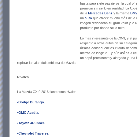
hasta para siete pasajeros, la cual ofr
premium sin serlo en realidad. La CX-
de la
Mercedes Benz
y la misma
BM
un
auto
que ofrece mucho más de lo q
imagen redondean su gran valor y lo l
producto por donde se le mire.
Lo más interesante de la CX-9, y el pu
respecto a otros autos de su categorí
últimas consecuencias el auto-denom
metros de longitud – y aún así es 3 
un capó prominente y alargado y una i
replicar las alas del emblema de Mazda.
Rivales
La Mazda CX-9 2016 tiene estos rivales:
•Dodge Durango
.
•GMC Acadia
.
•Toyota 4Runner
.
•Chevrolet Traverse
.