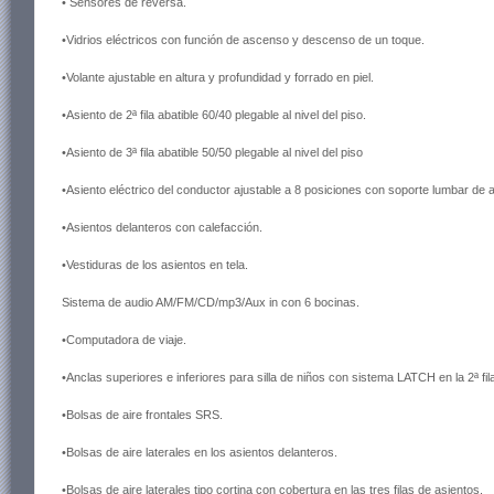
• Sensores de reversa.
•Vidrios eléctricos con función de ascenso y descenso de un toque.
•Volante ajustable en altura y profundidad y forrado en piel.
•Asiento de 2ª fila abatible 60/40 plegable al nivel del piso.
•Asiento de 3ª fila abatible 50/50 plegable al nivel del piso
•Asiento eléctrico del conductor ajustable a 8 posiciones con soporte lumbar de 
•Asientos delanteros con calefacción.
•Vestiduras de los asientos en tela.
Sistema de audio AM/FM/CD/mp3/Aux in con 6 bocinas.
•Computadora de viaje.
•Anclas superiores e inferiores para silla de niños con sistema LATCH en la 2ª fil
•Bolsas de aire frontales SRS.
•Bolsas de aire laterales en los asientos delanteros.
•Bolsas de aire laterales tipo cortina con cobertura en las tres filas de asientos.