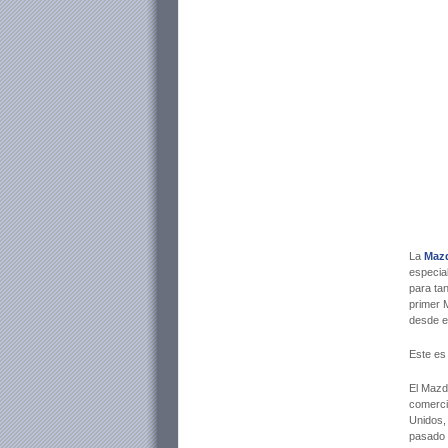
La
Maz
especia
para tan
primer 
desde e
Este es
El Mazd
comerci
Unidos,
pasado 