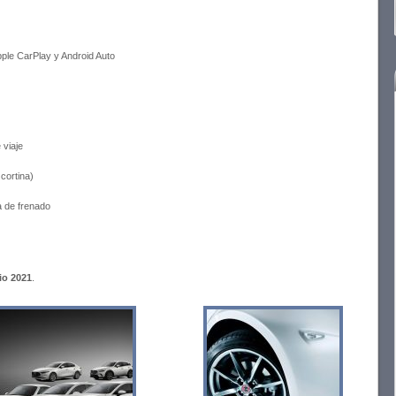
pple CarPlay y Android Auto
 viaje
 cortina)
a de frenado
io 2021
.