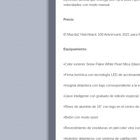
velocidades con modo manual
Precio
El Mazda2 Hatchback 100 Aniversario 2021 para M
Equipamiento
•Color exterior Snow Flake White Pearl Mica (blan
•Firma lumínica con tecnología LED de accionami
•Insignia delantera con logo correspondiente a la 
•Llave inteligente con grabado de edición especial
•Rines de aluminio de 16” con logo en el centro de
•Botón con modo sport
•Revestimiento de vestiduras en piel color vino co
•Asientos delanteros con sistema de calefacción