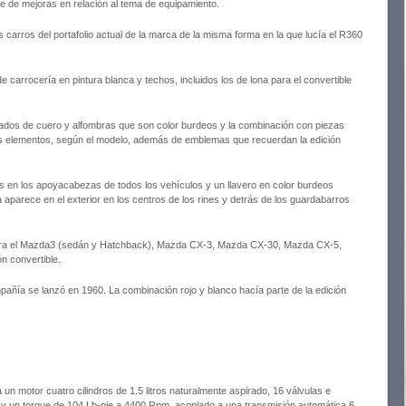
ie de mejoras en relación al tema de equipamiento.
os carros del portafolio actual de la marca de la misma forma en la que lucía el R360
e carrocería en pintura blanca y techos, incluidos los de lona para el convertible
pizados de cuero y alfombras que son color burdeos y la combinación con piezas
os elementos, según el modelo, además de emblemas que recuerdan la edición
s en los apoyacabezas de todos los vehículos y un llavero en color burdeos
aparece en el exterior en los centros de los rines y detrás de los guardabarros
 para el Mazda3 (sedán y Hatchback), Mazda CX-3, Mazda CX-30, Mazda CX-5,
n convertible.
pañía se lanzó en 1960. La combinación rojo y blanco hacía parte de la edición
n motor cuatro cilindros de 1.5 litros naturalmente aspirado, 16 válvulas e
y un torque de 104 Lb-pie a 4400 Rpm, acoplado a una transmisión automática 6