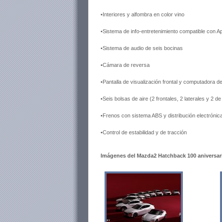
•Interiores y alfombra en color vino
•Sistema de info-entretenimiento compatible con A
•Sistema de audio de seis bocinas
•Cámara de reversa
•Pantalla de visualización frontal y computadora de
•Seis bolsas de aire (2 frontales, 2 laterales y 2 de
•Frenos con sistema ABS y distribución electrónic
•Control de estabilidad y de tracción
Imágenes del Mazda2 Hatchback 100 aniversar