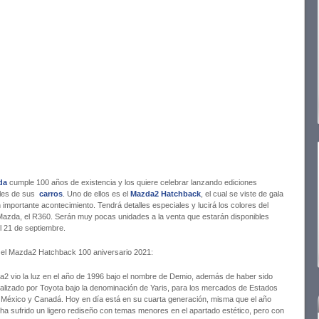
da
cumple 100 años de existencia y los quiere celebrar lanzando ediciones
les de sus
carros
. Uno de ellos es el
Mazda2 Hatchback
, el cual se viste de gala
 importante acontecimiento. Tendrá detalles especiales y lucirá los colores del
Mazda, el R360. Serán muy pocas unidades a la venta que estarán disponibles
l 21 de septiembre.
 el Mazda2 Hatchback 100 aniversario 2021:
a2 vio la luz en el año de 1996 bajo el nombre de Demio, además de haber sido
alizado por Toyota bajo la denominación de Yaris, para los mercados de Estados
 México y Canadá. Hoy en día está en su cuarta generación, misma que el año
ha sufrido un ligero rediseño con temas menores en el apartado estético, pero con