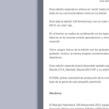
una ser
Esta edición especial se enfoca en ‘vestir’ todos l
tanto en su carrocería bitono como en su interior.
Esto deja la edición 100 Anniversary con un color d
MX-5, en color rojo.
En el interior se replica la combinación en los ta
blancas en la consola central, apoyabrazos y otr
especial.
Otros rasgos únicos de la edición son los grabado
grabado. Incluso, la misma insignia conmemorativa 
delanteros.
Esta edición especial estará disponible también
Mazda CX-8, Mazda6, Mazda MX-5 RF y su edició
El R360, primer automóvil de producción de la com
tope de la gama de este pequeño automóvil.
Mecánica
El Mazda2 Hatchback 100 Aniversario 2021 equipa u
inyección directa que entrega 109 Hp a 6000 Rpm 