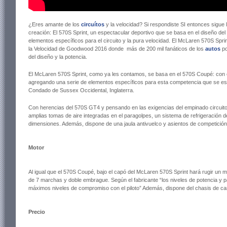
¿Eres amante de los
circuítos
y la velocidad? Si respondiste SI entonces sigue
creación: El 570S Sprint, un espectacular deportivo que se basa en el diseño del
elementos específicos para el circuito y la pura velocidad. El McLaren 570S Sprin
la Velocidad de Goodwood 2016 donde más de 200 mil fanáticos de los
autos
po
del diseño y la potencia.
El McLaren 570S Sprint, como ya les contamos, se basa en el 570S Coupé: con é
agregando una serie de elementos específicos para esta competencia que se está
Condado de Sussex Occidental, Inglaterra.
Con herencias del 570S GT4 y pensando en las exigencias del empinado circuito 
amplias tomas de aire integradas en el paragolpes, un sistema de refrigeración 
dimensiones. Además, dispone de una jaula antivuelco y asientos de competición
Motor
Al igual que el 570S Coupé, bajo el capó del McLaren 570S Sprint hará rugir un mo
de 7 marchas y doble embrague. Según el fabricante “los niveles de potencia y p
máximos niveles de compromiso con el piloto” Además, dispone del chasis de ca
Precio