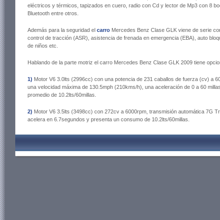
eléctricos y térmicos, tapizados en cuero, radio con Cd y lector de Mp3 con 8 boc
Bluetooth entre otros.
Además para la seguridad el
carro
Mercedes Benz Clase GLK viene de serie con 
control de tracción (ASR), asistencia de frenada en emergencia (EBA), auto bloq
de niños etc.
Hablando de la parte motriz el carro Mercedes Benz Clase GLK 2009 tiene opci
1)
Motor V6 3.0lts (2996cc) con una potencia de 231 caballos de fuerza (cv) a 6
una velocidad máxima de 130.5mph (210kms/h), una aceleración de 0 a 60 mill
promedio de 10.2lts/60millas.
2)
Motor V6 3.5lts (3498cc) con 272cv a 6000rpm, transmisión automática 7G T
acelera en 6.7segundos y presenta un consumo de 10.2lts/60millas.