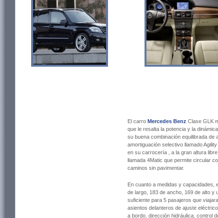
El carro
Mercedes Benz
Clase GLK m
que le resalta la potencia y la dinámi
su buena combinación equilibrada de ag
amortiguación selectivo llamado Agilit
en su carrocería , a la gran altura lib
llamada 4Matic que permite circular c
caminos sin pavimentar.
En cuanto a medidas y capacidades, 
de largo, 183 de ancho, 169 de alto y 
suficiente para 5 pasajeros que viajar
asientos delanteros de ajuste eléctri
a bordo, dirección hidráulica, control d