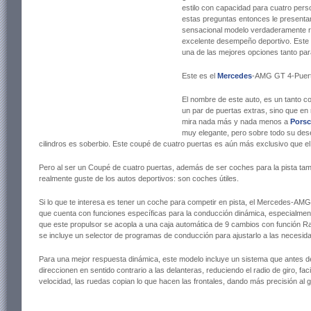
estilo con capacidad para cuatro pers
estas preguntas entonces le presen
sensacional modelo verdaderamente rá
excelente desempeño deportivo. Est
una de las mejores opciones tanto para
Este es el
Mercedes
-AMG GT 4-Puert
El nombre de este auto, es un tanto co
un par de puertas extras, sino que en 
mira nada más y nada menos a
Pors
muy elegante, pero sobre todo su des
cilindros es soberbio. Este coupé de cuatro puertas es aún más exclusivo que e
Pero al ser un Coupé de cuatro puertas, además de ser coches para la pista tamb
realmente guste de los autos deportivos: son coches útiles.
Si lo que te interesa es tener un coche para competir en pista, el Mercedes-A
que cuenta con funciones específicas para la conducción dinámica, especialment
que este propulsor se acopla a una caja automática de 9 cambios con función R
se incluye un selector de programas de conducción para ajustarlo a las necesid
Para una mejor respuesta dinámica, este modelo incluye un sistema que antes de
direccionen en sentido contrario a las delanteras, reduciendo el radio de giro, f
velocidad, las ruedas copian lo que hacen las frontales, dando más precisión al g