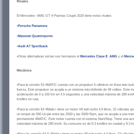
Rivales
El Mercedes -AMG GT 4-Puertas Coupé 2020 tiene estos rivales:
•
Porsche Panamera
•
Maserati Quattroporte
.
•
Audi A7 Sportback
.
•Otras alternativas serían sus hermanos el
Mercedes Clase E
AMG
y el
Merce
Mecánica
•Para la versión 53 4MATIC cuenta con un propulsor 6 cilindros en línea twin tur
fuerza. Este propulsor se acopla a un sistema microhíbrido de 48 voltios. Este m
aceleración de 0 a 100 km en 4.5 segundos y una velocidad máxima de 285 km/h
km/litro en ruta.
•Para la versión 63 4Matic+ tiene un motor V8 twin turbo 4.0 litros, 32 válvulas 
un torque de 590 Lb-pie entre las 2500 y las 5000 Rpm, que se acopla a una tran
permanente 4MATIC. Este motor cuenta con el sistema Start/Stop. Tiene una ac
velocidad máxima de 285 km/h. Su consumo es de 8.3 km/litro en ciudad y 8.3 km/
•Para las versión 63 S 4Matic+ tiene un motor V8 twin turbo 4.0 litros, 32 válvu