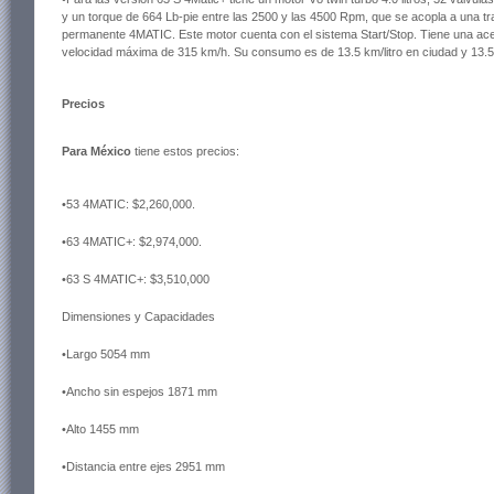
y un torque de 664 Lb-pie entre las 2500 y las 4500 Rpm, que se acopla a una tr
permanente 4MATIC. Este motor cuenta con el sistema Start/Stop. Tiene una ac
velocidad máxima de 315 km/h. Su consumo es de 13.5 km/litro en ciudad y 13.5 k
Precios
Para México
tiene estos precios:
•53 4MATIC: $2,260,000.
•63 4MATIC+: $2,974,000.
•63 S 4MATIC+: $3,510,000
Dimensiones y Capacidades
•Largo
5054 mm
•Ancho sin espejos
1871 mm
•Alto
1455 mm
•Distancia entre ejes
2951 mm