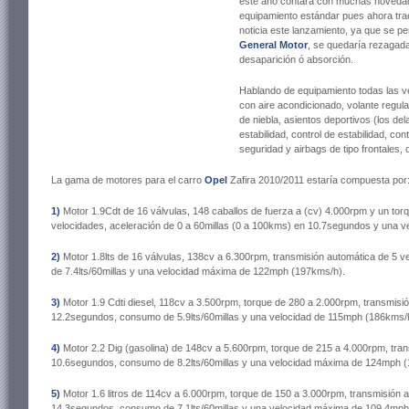
este año contará con muchas novedad
equipamiento estándar pues ahora tr
noticia este lanzamiento, ya que se p
General Motor
, se quedaría rezagada 
desaparición ó absorción.
Hablando de equipamiento todas las v
con aire acondicionado, volante regula
de niebla, asientos deportivos (los de
estabilidad, control de estabilidad, con
seguridad y airbags de tipo frontales, 
La gama de motores para el carro
Opel
Zafira 2010/2011 estaría compuesta por
1)
Motor 1.9Cdt de 16 válvulas, 148 caballos de fuerza a (cv) 4.000rpm y un tor
velocidades, aceleración de 0 a 60millas (0 a 100kms) en 10.7segundos y una
2)
Motor 1.8lts de 16 válvulas, 138cv a 6.300rpm, transmisión automática de 5 
de 7.4lts/60millas y una velocidad máxima de 122mph (197kms/h).
3)
Motor 1.9 Cdti diesel, 118cv a 3.500rpm, torque de 280 a 2.000rpm, transmisi
12.2segundos, consumo de 5.9lts/60millas y una velocidad de 115mph (186kms/
4)
Motor 2.2 Dig (gasolina) de 148cv a 5.600rpm, torque de 215 a 4.000rpm, tran
10.6segundos, consumo de 8.2lts/60millas y una velocidad máxima de 124mph (
5)
Motor 1.6 litros
de 114cv a 6.000rpm, torque de 150 a 3.000rpm, transmisión a
14.3segundos, consumo de 7.1lts/60millas y una velocidad máxima de 109.4mph