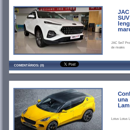
JAC 
SUV 
leng
mar
JAC Sei7 Pro 
de rivales
COMENTÁRIOS: (0)
Conf
una 
Lam
Lotus Lotus L