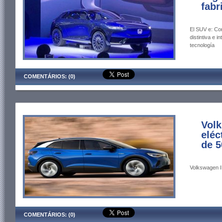
fabr
El SUV e: Con
distintiva e 
tecnología
COMENTÁRIOS: (0)
Vol
eléc
de 
Volkswagen ID
COMENTÁRIOS: (0)