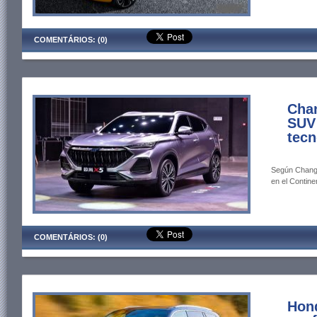
COMENTÁRIOS: (0)
Cha
SUV 
tecn
Según Changa
en el Contine
COMENTÁRIOS: (0)
Hond