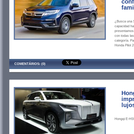
conf
fami
¿Busca una S
capacidad ha
presentamos a
con todas las
categoría. P
Honda Pilot 2
COMENTÁRIOS: (0)
Hon
impr
lujo
Hongqi E-HS9