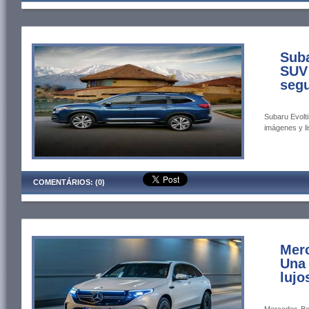
Suba
SUV
seg
Subaru Evolti
imágenes y li
COMENTÁRIOS: (0)
Mer
Una 
lujo