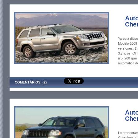
Aut
Che
Ya está disp
Modelo 2009 
versiones: 1
3.7 litros, O
a 5, 200 rpm 
automática d
COMENTÁRIOS: (2)
Aut
Che
Le presentam
Cherokee,un 