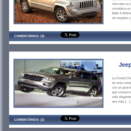
mercado su d
considera un
Mide 4.493mm
sin espejos y
COMENTÁRIOS: (3)
Jee
La Grand Che
de esta comp
con un gran 
que conserva
más elegante
aire más […]
COMENTÁRIOS: (2)