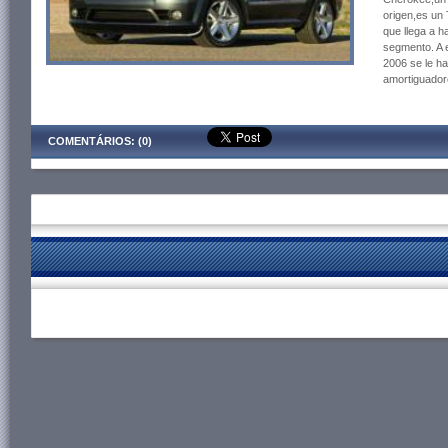
origen,es un
que llega a h
segmento. A 
2006 se le ha
amortiguador
COMENTÁRIOS: (0)