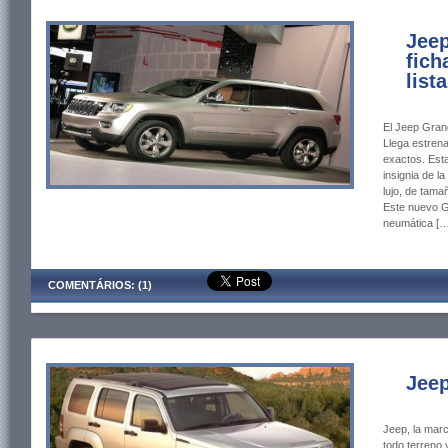
Jeep
fich
list
El Jeep Gran
Llega estren
exactos. Est
insignia de l
lujo, de tama
Este nuevo G
neumática […
COMENTÁRIOS: (1)
Jee
Jeep, la mar
todo terreno 