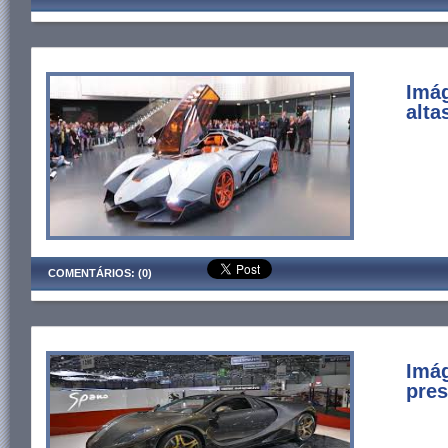
Imá
alta
COMENTÁRIOS: (0)
Imág
pres