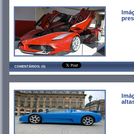
Imág
pres
COMENTÁRIOS: (0)
Imá
alta