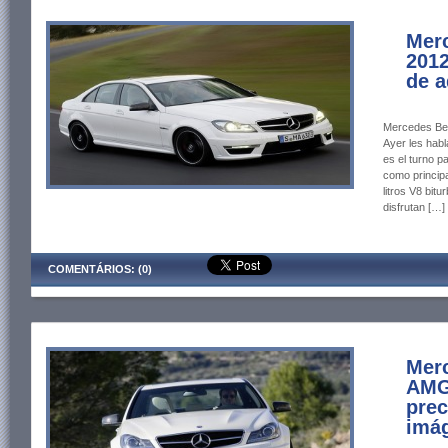
Mer
2012
de a
Mercedes Ben
Ayer les hab
es el turno p
como principa
litros V8 bit
disfrutan […]
COMENTÁRIOS: (0)
Mer
AMG
prec
imág