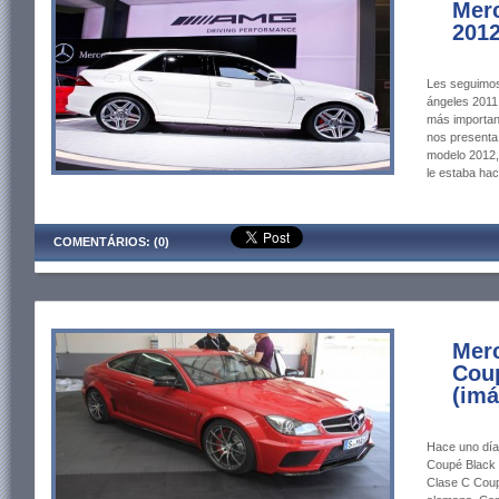
Mer
201
Les seguimos
ángeles 2011
más importan
nos presenta
modelo 2012,
le estaba hac
COMENTÁRIOS: (0)
Mer
Coup
(imá
Hace uno dí
Coupé Black 
Clase C Coupe