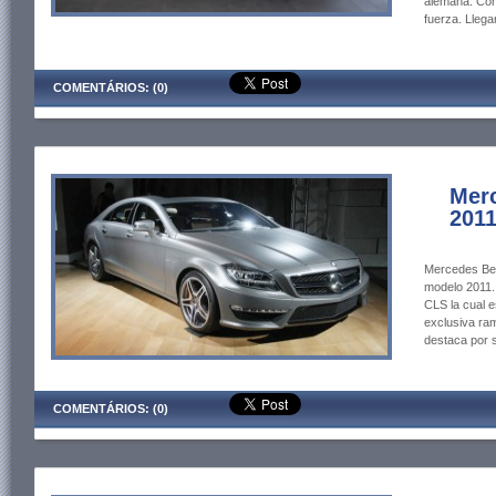
alemana. Con
fuerza. Llega
COMENTÁRIOS: (0)
Mer
201
Mercedes Ben
modelo 2011. 
CLS la cual e
exclusiva ra
destaca por 
COMENTÁRIOS: (0)