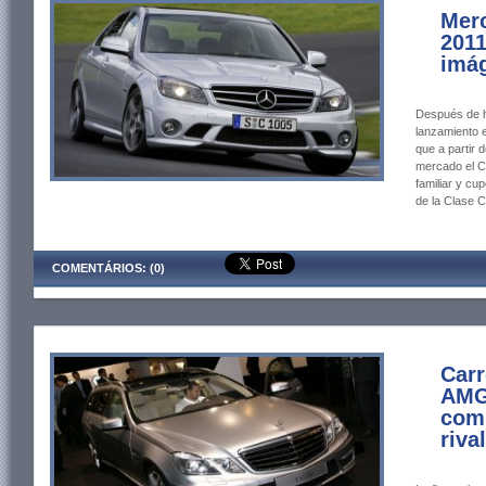
Mer
2011
imág
Después de h
lanzamiento 
que a partir d
mercado el C
familiar y cu
de la Clase C
COMENTÁRIOS: (0)
Car
AMG 
comp
riva