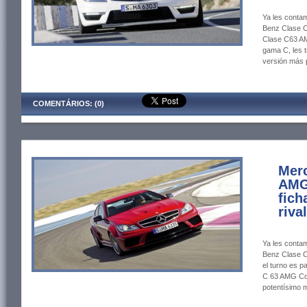
Ya les contam
Benz Clase C
Clase C63 AM
gama C, les 
versión más p
COMENTÁRIOS: (0)
Merc
AMG
fich
riva
Ya les contam
Benz Clase C
el turno es p
C 63 AMG Cou
potentísimo m