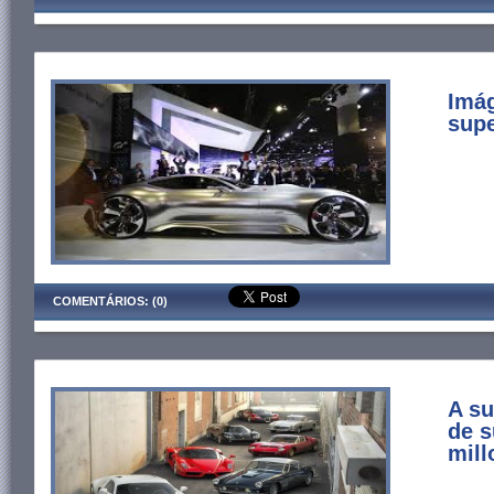
Imá
supe
COMENTÁRIOS: (0)
A su
de s
mill