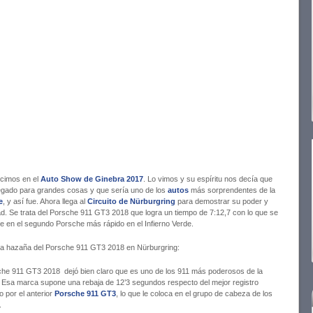
cimos en el
Auto Show de Ginebra 2017
. Lo vimos y su espíritu nos decía que
legado para grandes cosas y que sería uno de los
autos
más sorprendentes de la
e
, y así fue. Ahora llega al
Circuito de Nürburgring
para demostrar su poder y
ad. Se trata del Porsche 911 GT3 2018 que logra un tiempo de 7:12,7 con lo que se
te en el segundo Porsche más rápido en el Infierno Verde.
 la hazaña del Porsche 911 GT3 2018 en Nürburgring:
che 911 GT3 2018 dejó bien claro que es uno de los 911 más poderosos de la
a. Esa marca supone una rebaja de 12’3 segundos respecto del mejor registro
o por el anterior
Porsche 911 GT3
, lo que le coloca en el grupo de cabeza de los
.