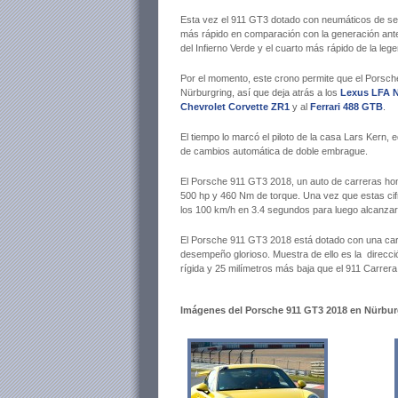
Esta vez el 911 GT3 dotado con neumáticos de ser
más rápido en comparación con la generación ante
del Infierno Verde y el cuarto más rápido de la lege
Por el momento, este crono permite que el Porsche
Nürburgring, así que deja atrás a los
Lexus LFA N
Chevrolet Corvette ZR1
y al
Ferrari 488 GTB
.
El tiempo lo marcó el piloto de la casa Lars Kern
de cambios automática de doble embrague.
El Porsche 911 GT3 2018, un auto de carreras homol
500 hp y 460 Nm de torque. Una vez que estas cif
los 100 km/h en 3.4 segundos para luego alcanza
El Porsche 911 GT3 2018 está dotado con una carr
desempeño glorioso. Muestra de ello es la direcci
rígida y 25 milímetros más baja que el 911 Carrera
Imágenes del Porsche 911 GT3 2018 en Nürbur