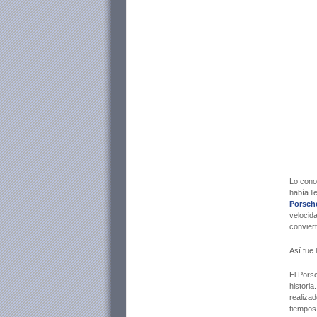
Lo cono
había l
Porsch
velocid
convier
Así fue
El Pors
histori
realizad
tiempos