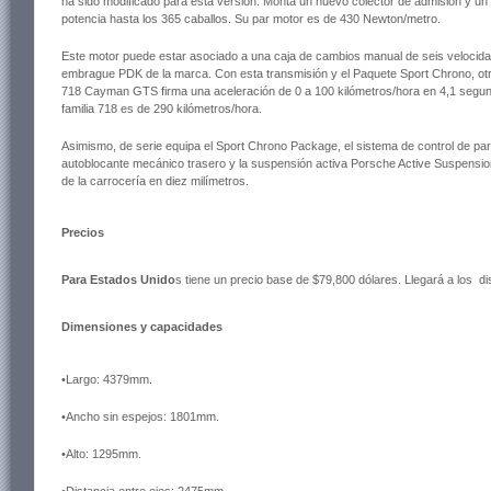
ha sido modificado para esta versión. Monta un nuevo colector de admisión y un
potencia hasta los 365 caballos. Su par motor es de 430 Newton/metro.
Este motor puede estar asociado a una caja de cambios manual de seis velocidad
embrague PDK de la marca. Con esta transmisión y el Paquete Sport Chrono, otro
718 Cayman GTS firma una aceleración de 0 a 100 kilómetros/hora en 4,1 segund
familia 718 es de 290 kilómetros/hora.
Asimismo, de serie equipa el Sport Chrono Package, el sistema de control de pa
autoblocante mecánico trasero y la suspensión activa Porsche Active Suspensio
de la carrocería en diez milímetros.
Precios
Para Estados Unido
s tiene un precio base de $79,800 dólares. Llegará a los d
Dimensiones y capacidades
•Largo: 4379mm.
•Ancho sin espejos: 1801mm.
•Alto: 1295mm.