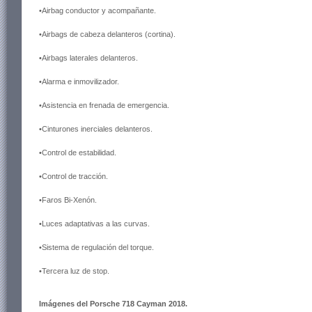
•Airbag conductor y acompañante.
•Airbags de cabeza delanteros (cortina).
•Airbags laterales delanteros.
•Alarma e inmovilizador.
•Asistencia en frenada de emergencia.
•Cinturones inerciales delanteros.
•Control de estabilidad.
•Control de tracción.
•Faros Bi-Xenón.
•Luces adaptativas a las curvas.
•Sistema de regulación del torque.
•Tercera luz de stop.
Imágenes del Porsche 718 Cayman 2018.