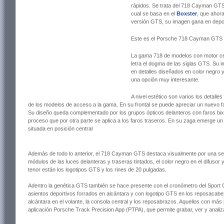
rápidos. Se trata del 718 Cayman GTS
cual se basa en el
Boxster
, que ahora
versión GTS, su imagen gana en depor
Este es el Porsche 718 Cayman GTS 
La gama 718 de modelos con motor cen
letra el dogma de las siglas GTS. Su
en detalles diseñados en color negro
una opción muy interesante.
A nivel estético son varios los detal
de los modelos de acceso a la gama. En su frontal se puede apreciar un nuevo 
Su diseño queda complementado por los grupos ópticos delanteros con faros bix
proceso que por otra parte se aplica a los faros traseros. En su zaga emerge u
situada en posición central
Además de todo lo anterior, el 718 Cayman GTS destaca visualmente por una serie
módulos de las luces delanteras y traseras tintados, el color negro en el difusor
tenor están los logotipos GTS y los rines de 20 pulgadas.
Adentro la genética GTS también se hace presente con el cronómetro del Sport C
asientos deportivos forrados en alcántara y con logotipo GTS en los reposacabez
alcántara en el volante, la consola central y los reposabrazos. Aquellos con más
aplicación Porsche Track Precision App (PTPA), que permite grabar, ver y analiza