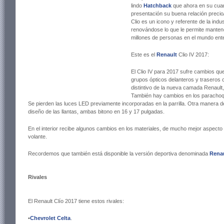
lindo
Hatchback
que ahora en su cuar
presentación su buena relación precio
Clio es un icono y referente de la indu
renovándose lo que le permite mantene
millones de personas en el mundo ent
Este es el
Renault
Clio IV 2017:
El Clio IV para 2017 sufre cambios que
grupos ópticos delanteros y traseros 
distintivo de la nueva camada Renault
También hay cambios en los parachoqu
Se pierden las luces LED previamente incorporadas en la parrilla. Otra manera d
diseño de las llantas, ambas bitono en 16 y 17 pulgadas.
En el interior recibe algunos cambios en los materiales, de mucho mejor aspecto
volante.
Recordemos que también está disponible la versión deportiva denominada
Renau
Rivales
El Renault Clío 2017 tiene estos rivales:
•
Chevrolet Celta
.