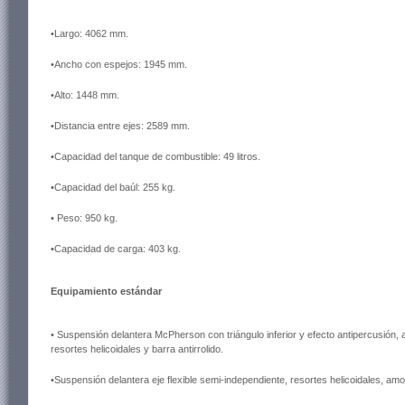
•Largo: 4062 mm.
•Ancho con espejos: 1945 mm.
•Alto: 1448 mm.
•Distancia entre ejes: 2589 mm.
•Capacidad del tanque de combustible: 49 litros.
•Capacidad del baúl: 255 kg.
• Peso: 950 kg.
•Capacidad de carga: 403 kg.
Equipamiento estándar
• Suspensión delantera McPherson con triángulo inferior y efecto antipercusión, 
resortes helicoidales y barra antirrolido.
•Suspensión delantera eje flexible semi-independiente, resortes helicoidales, amor