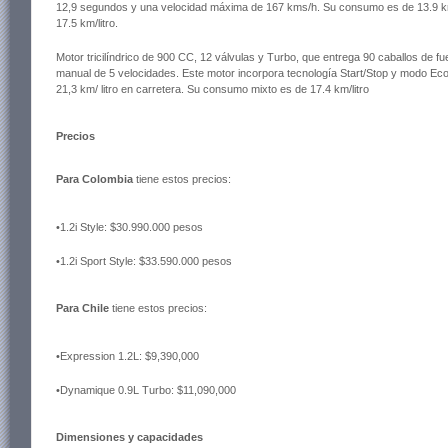
12,9 segundos y una velocidad máxima de 167 kms/h. Su consumo es de 13.9 km
17.5 km/litro.
Motor tricilíndrico de 900 CC
, 12 válvulas y Turbo, que entrega 90 caballos de f
manual de 5 velocidades. Este motor incorpora tecnología Start/Stop y modo Eco
21,3 km/ litro en carretera. Su consumo mixto es de 17.4 km/litro
Precios
Para Colombia
tiene estos precios:
•1.2i Style: $30.990.000 pesos
•1.2i Sport Style: $33.590.000 pesos
Para Chile
tiene estos precios:
•Expression 1.2L: $9,390,000
•Dynamique 0.9L Turbo: $11,090,000
Dimensiones y capacidades