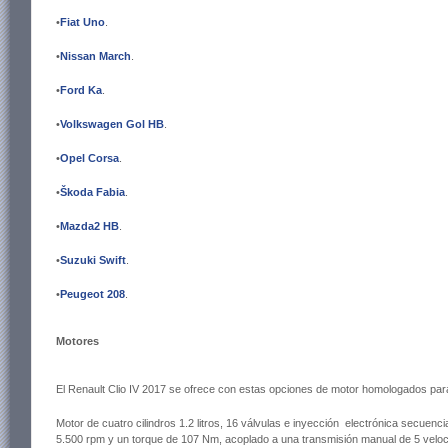
•
Fiat Uno
.
•
Nissan March
.
•
Ford Ka
.
•
Volkswagen Gol HB
.
•
Opel Corsa
.
•
Škoda Fabia
.
•
Mazda2 HB
.
•
Suzuki Swift
.
•
Peugeot 208
.
Motores
El Renault Clio IV 2017 se ofrece con estas opciones de motor homologados par
Motor de cuatro cilindros 1.2 litros
, 16 válvulas e inyección electrónica secuenci
5.500 rpm y un torque de 107 Nm, acoplado a una transmisión manual de 5 velo