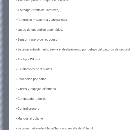
•Asistente para arranque en pendiente.
•4 Airbags (frontales, laterales).
•Control de trayectoria y antipatinaje.
•Luces de encendido automático.
•Sensor trasero de retroceso.
•Sistema antisubmarino (evita el deslizamiento por debajo del cinturón de segurid
•Anclajes ISOFIX.
•5 cinturones de 3 puntas.
•Encendido por botón.
•Vidrios y espejos eléctricos.
•Computador a bordo.
•Control crucero.
•Mandos al volante
•Sistema multimedia MediaNav con pantalla de 7’’ táctil.