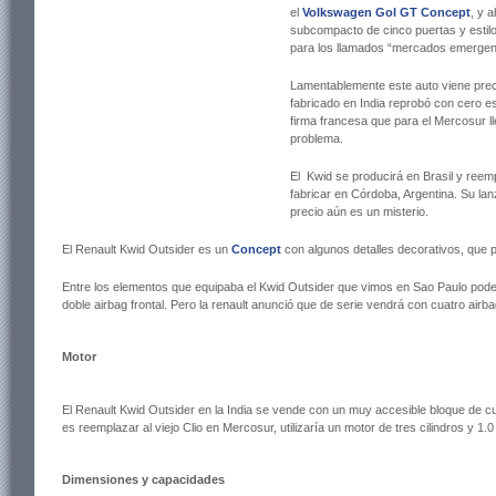
el
Volkswagen Gol GT Concept
, y 
subcompacto de cinco puertas y esti
para los llamados “mercados emergen
Lamentablemente este auto viene prec
fabricado en India reprobó con cero es
firma francesa que para el Mercosur l
problema.
El Kwid se producirá en Brasil y reem
fabricar en Córdoba, Argentina. Su la
precio aún es un misterio.
El Renault Kwid Outsider es un
Concept
con algunos detalles decorativos, que
Entre los elementos que equipaba el Kwid Outsider que vimos en Sao Paulo podemos
doble airbag frontal. Pero la renault anunció que de serie vendrá con cuatro airb
Motor
El Renault Kwid Outsider en la India se vende con un muy accesible bloque de cu
es reemplazar al viejo Clio en Mercosur, utilizaría un motor de tres cilindros y 1.0
Dimensiones y capacidades