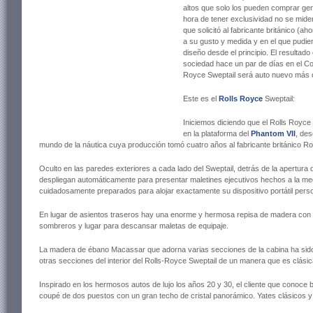
altos que solo los pueden comprar ge
hora de tener exclusividad no se mide
que solicitó al fabricante británico (a
a su gusto y medida y en el que pudie
diseño desde el principio. El resultad
sociedad hace un par de días
en el Co
Royce Sweptail será auto nuevo más c
Este es el
Rolls Royce
Sweptail:
Iniciemos diciendo que el Rolls Royce
en la plataforma del
Phantom VII
, des
mundo de la náutica cuya producción tomó cuatro años al fabricante británico R
Oculto en las paredes exteriores a cada lado del Sweptail, detrás de la apertura
despliegan automáticamente para presentar maletines ejecutivos hechos a la med
cuidadosamente preparados para alojar exactamente su dispositivo portátil perso
En lugar de asientos traseros hay una enorme y hermosa repisa de madera con 
sombreros y lugar para descansar maletas de equipaje.
La madera de ébano Macassar que adorna varias secciones de la cabina ha sido
otras secciones del interior del Rolls-Royce Sweptail de un manera que es clási
Inspirado en los hermosos autos de lujo los años 20 y 30, el cliente que conoce b
coupé de dos puestos con un gran techo de cristal panorámico. Yates clásicos y