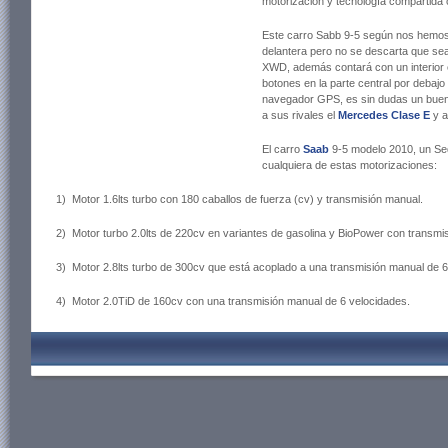
motorización y tecnología compartida 
Este carro Sabb 9-5 según nos hemos 
delantera pero no se descarta que sea
XWD, además contará con un interior e
botones en la parte central por debajo
navegador GPS, es sin dudas un buen 
a sus rivales el
Mercedes Clase E
y a
El carro
Saab
9-5 modelo 2010, un Sed
cualquiera de estas motorizaciones:
1) Motor 1.6lts turbo con 180 caballos de fuerza (cv) y transmisión manual.
2) Motor turbo 2.0lts de 220cv en variantes de gasolina y BioPower con transmi
3) Motor 2.8lts turbo de 300cv que está acoplado a una transmisión manual de 6
4) Motor 2.0TiD de 160cv con una transmisión manual de 6 velocidades.