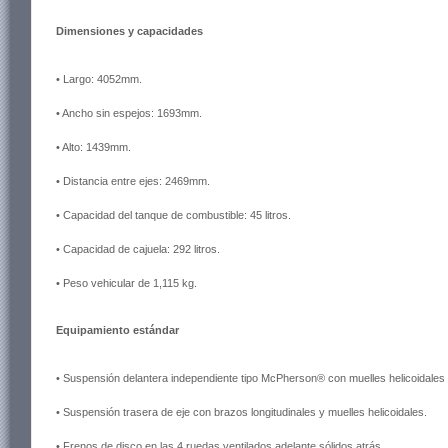
Dimensiones y capacidades
• Largo: 4052mm.
• Ancho sin espejos: 1693mm.
• Alto: 1439mm.
• Distancia entre ejes: 2469mm.
• Capacidad del tanque de combustible: 45 litros.
• Capacidad de cajuela: 292 litros.
• Peso vehicular de 1,115 kg.
Equipamiento estándar
• Suspensión delantera independiente tipo McPherson® con muelles helicoidales 
• Suspensión trasera de eje con brazos longitudinales y muelles helicoidales.
• Frenos de disco en las 4 ruedas ventilados adelante sólidos atrás.