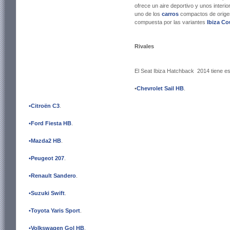
ofrece un aire deportivo y unos interio
uno de los
carros
compactos de orige
compuesta por las variantes
Ibiza C
Rivales
El Seat Ibiza Hatchback 2014 tiene es
•
Chevrolet Sail HB
.
•Citroën C3
.
•Ford Fiesta HB
.
•Mazda2 HB
.
•Peugeot 207
.
•Renault Sandero
.
•Suzuki Swift
.
•Toyota Yaris Sport
.
•Volkswagen Gol HB
.