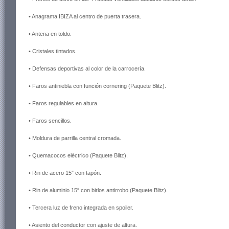
• Anagrama IBIZA al centro de puerta trasera.
• Antena en toldo.
• Cristales tintados.
• Defensas deportivas al color de la carrocería.
• Faros antiniebla con función cornering (Paquete Blitz).
• Faros regulables en altura.
• Faros sencillos.
• Moldura de parrilla central cromada.
• Quemacocos eléctrico (Paquete Blitz).
• Rin de acero 15″ con tapón.
• Rin de aluminio 15″ con birlos antirrobo (Paquete Blitz).
• Tercera luz de freno integrada en spoiler.
• Asiento del conductor con ajuste de altura.