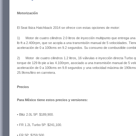
Motorización
El Seat Ibiza Hatchback 2014 se ofrece con estas opciones de motor:
1) Motor de cuatro cilindros 2.0 litros de inyección multipunto que entrega un
lb-ft a 2.400rpm, que se acopla a una transmisión manual de 5 velocidades. Ti
aceleración de 0 a 100kms en 9.2 segundos. Su consumo de combustible combin
2) Motor de cuatro cilindros 1.2 litros, 16 válvulas e inyección directa Turbo 
torque de 129 lb-pie a las 4.100rpm, asociado a una transmisión manual de 5 ve
aceleración de 0 a 100kms en 9.8 segundos y una velocidad máxima de 190kms/
25.9kms/litro en carretera.
Precios
Para México tiene estos precios y versiones:
• Blitz 2.0L 5P: $189,900.
• FR 1.2L Turbo 5P: $241,100.
• FR 5P: $259,500.