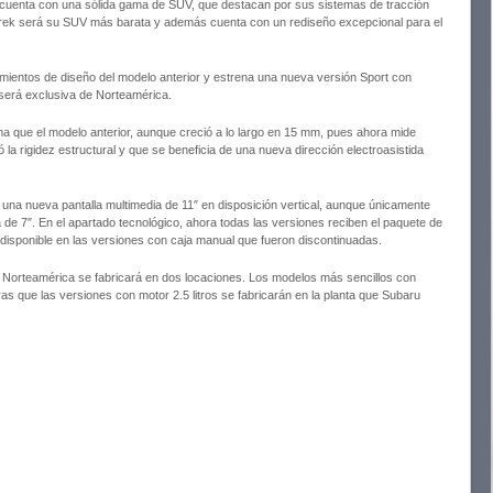
cuenta con una sólida gama de SUV, que destacan por sus sistemas de tracción
sstrek será su SUV más barata y además cuenta con un rediseño excepcional para el
amientos de diseño del modelo anterior y estrena una nueva versión Sport con
será exclusiva de Norteamérica.
ma que el modelo anterior, aunque creció a lo largo en 15 mm, pues ahora mide
la rigidez estructural y que se beneficia de una nueva dirección electroasistida
n una nueva pantalla multimedia de 11″ en disposición vertical, aunque únicamente
 de 7″. En el apartado tecnológico, ahora todas las versiones reciben el paquete de
disponible en las versiones con caja manual que fueron discontinuadas.
 Norteamérica se fabricará en dos locaciones. Los modelos más sencillos con
s que las versiones con motor 2.5 litros se fabricarán en la planta que Subaru