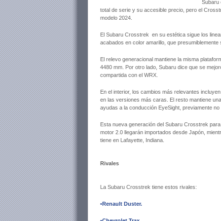
Subaru 
total de serie y su accesible precio, pero el Cro
modelo 2024.
El Subaru Crosstrek en su estética sigue los line
acabados en color amarillo, que presumiblemente 
El relevo generacional mantiene la misma platafor
4480 mm. Por otro lado, Subaru dice que se mejoró 
compartida con el WRX.
En el interior, los cambios más relevantes incluye
en las versiones más caras. El resto mantiene una
ayudas a la conducción EyeSight, previamente no 
Esta nueva generación del Subaru Crosstrek para
motor 2.0 llegarán importados desde Japón, mientra
tiene en Lafayette, Indiana.
Rivales
La Subaru Crosstrek tiene estos rivales:
•Renault Duster
.
•Chevrolet Trax
.