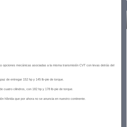
as opciones mecánicas asociadas a la misma transmisión CVT con levas detrás del
capaz de entregar 152 hp y 145 lb-pie de torque.
de cuatro cilindros, con 182 hp y 178 lb-pie de torque.
n híbrida que por ahora no se anuncia en nuestro continente.