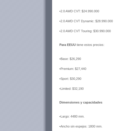
•2.0 AWD CVT: $24.990.000
•2.0 AWD CVT Dynamic: $28.990.000
•2.0 AWD CVT Touring: $30.990.000
Para EEUU
tiene estos precios:
•Base: $26,290
•Premium: $27,440
•Sport: $30,290
•Limited: $32,190
Dimensiones y capacidades
•Largo: 4480 mm.
•Ancho sin espejos: 1800 mm.