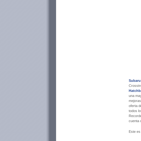
Subaru
Crosstr
Hatchb
una mayo
mejoras 
oferta 
todos l
Recorde
cuenta 
Este es