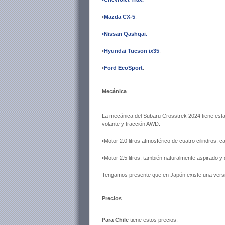
•
Mazda CX-5
.
•Nissan Qashqai
.
•
Hyundai Tucson ix35
.
•
Ford EcoSport
.
Mecánica
La mecánica del Subaru Crosstrek 2024 tiene est
volante y tracción AWD:
•Motor 2.0 litros atmosférico de cuatro cilindros, 
•Motor 2.5 litros, también naturalmente aspirado y 
Tengamos presente que en Japón existe una versió
Precios
Para Chile
tiene estos precios: