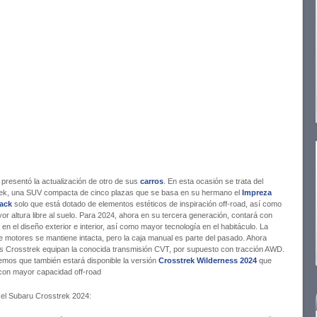
presentó la actualización de otro de sus
carros
. En esta ocasión se trata del
ek, una SUV compacta de cinco plazas que se basa en su hermano el
Impreza
ack
solo que está dotado de elementos estéticos de inspiración off-road, así como
r altura libre al suelo. Para 2024, ahora en su tercera generación, contará con
en el diseño exterior e interior, así como mayor tecnología en el habitáculo. La
de motores se mantiene intacta, pero la caja manual es parte del pasado. Ahora
os Crosstrek equipan la conocida transmisión CVT, por supuesto con tracción AWD.
mos que también estará disponible la versión
Crosstrek Wilderness 2024
que
con mayor capacidad off-road
 el Subaru Crosstrek 2024: