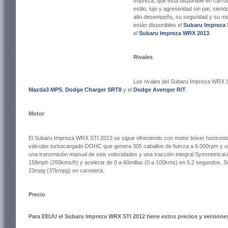
Impreza, que está disponible en carro
estilo, lujo y agresividad sin par, si
alto desempeño, su seguridad y su ma
están disponibles el
Subaru Impreza 
el
Subaru Impreza WRX 2013
.
Rivales
Los rivales del Subaru Impreza WRX 
Mazda3 MPS
,
Dodge Charger SRT8
y el
Dodge Avenger R/T
.
Motor
El Subaru Impreza WRX STI 2013 se sigue ofreciendo con motor bóxer horizontalm
válvulas turbocargado DOHC que genera 305 caballos de fuerza a 6.000rpm y un
una transmisión manual de seis velocidades y una tracción integral Symmetrical
158mph (255kms/h) y acelerar de 0 a 60millas (0 a 100kms) en 5.2 segundos.
23mpg (37kmpg) en carretera.
Precio
Para EEUU el Subaru Impreza WRX STI 2012 tiene estos precios y versione