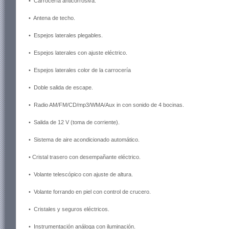
• Carrocería anticorrosiva.
• Antena de techo.
• Espejos laterales plegables.
• Espejos laterales con ajuste eléctrico.
• Espejos laterales color de la carrocería
• Doble salida de escape.
• Radio AM/FM/CD/mp3/WMA/Aux in con sonido de 4 bocinas.
• Salida de 12 V (toma de corriente).
• Sistema de aire acondicionado automático.
• Cristal trasero con desempañante eléctrico.
• Volante telescópico con ajuste de altura.
• Volante forrando en piel con control de crucero.
• Cristales y seguros eléctricos.
• Instrumentación análoga con iluminación.