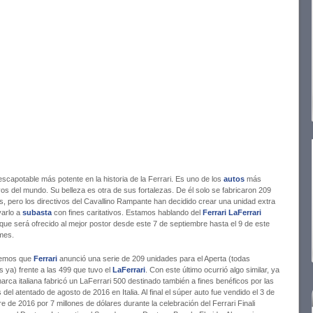
scapotable más potente en la historia de la Ferrari. Es uno de los
autos
más
os del mundo. Su belleza es otra de sus fortalezas. De él solo se fabricaron 209
s, pero los directivos del Cavallino Rampante han decidido crear una unidad extra
varlo a
subasta
con fines caritativos. Estamos hablando del
Ferrari
LaFerrari
que será ofrecido al mejor postor desde este 7 de septiembre hasta el 9 de este
mes.
emos que
Ferrari
anunció una serie de 209 unidades para el Aperta (todas
s ya) frente a las 499 que tuvo el
LaFerrari
. Con este último ocurrió algo similar, ya
arca italiana fabricó un LaFerrari 500 destinado también a fines benéficos por las
 del atentado de agosto de 2016 en Italia. Al final el súper auto fue vendido el 3 de
e de 2016 por 7 millones de dólares durante la celebración del Ferrari Finali