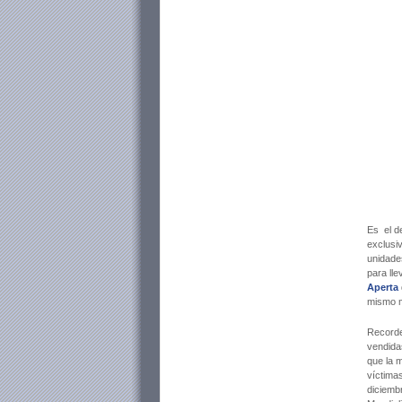
Es el de
exclusiv
unidade
para lle
Aperta
mismo 
Record
vendida
que la m
víctimas
diciembr