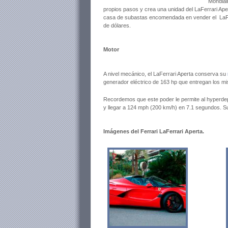
Mondial
propios pasos y crea una unidad del LaFerrari Ape
casa de subastas encomendada en vender el LaFerra
de dólares.
Motor
A nivel mecánico, el LaFerrari Aperta conserva su
generador eléctrico de 163 hp que entregan los m
Recordemos que este poder le permite al hyperdepo
y llegar a 124 mph (200 km/h) en 7.1 segundos. S
Imágenes del Ferrari LaFerrari Aperta.