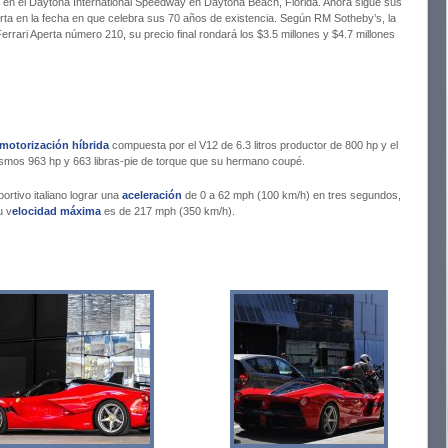
i en el Daytona International Speedway en Daytona Beach, Florida. Ahora sigue sus
rta en la fecha en que celebra sus 70 años de existencia. Según RM Sotheby’s, la
ri Aperta número 210, su precio final rondará los $3.5 millones y $4.7 millones
motorización híbrida
compuesta por el V12 de 6.3 litros productor de 800 hp y el
ismos 963 hp y 663 libras-pie de torque que su hermano coupé.
rtivo italiano lograr una
aceleración
de 0 a 62 mph (100 km/h) en tres segundos,
u v
elocidad máxima
es de 217 mph (350 km/h).