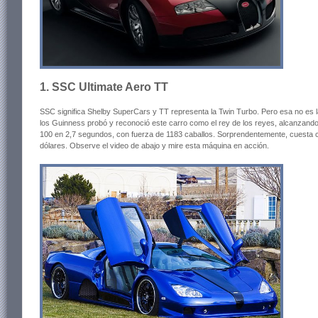
1. SSC Ultimate Aero TT
SSC significa Shelby SuperCars y TT representa la Twin Turbo. Pero esa no es la
los Guinness probó y reconoció este carro como el rey de los reyes, alcanzan
100 en 2,7 segundos, con fuerza de 1183 caballos. Sorprendentemente, cuesta cas
dólares. Observe el video de abajo y mire esta máquina en acción.