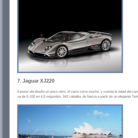
7. Jaguar XJ220
A pesar del diseño un poco retro, el carro corre mucho, y cuesta la mitad del ca
va de 0-100 en 4,0 segundos. 542 caballos de fuerza a partir de un elegante Twi