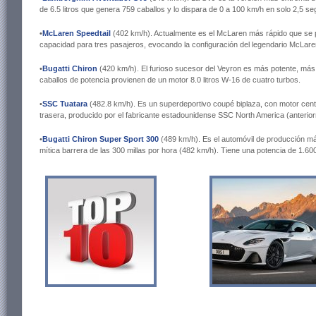
de 6.5 litros que genera 759 caballos y lo dispara de 0 a 100 km/h en solo 2,5 s
•
McLaren Speedtail
(402 km/h). Actualmente es el McLaren más rápido que se p
capacidad para tres pasajeros, evocando la configuración del legendario McLare
•
Bugatti Chiron
(420 km/h). El furioso sucesor del Veyron es más potente, más
caballos de potencia provienen de un motor 8.0 litros W-16 de cuatro turbos.
•
SSC Tuatara
(482.8 km/h). Es un superdeportivo coupé biplaza, con motor centr
trasera, producido por el fabricante estadounidense SSC North America (anteri
•
Bugatti Chiron Super Sport 300
(489 km/h). Es el automóvil de producción má
mítica barrera de las 300 millas por hora (482 km/h). Tiene una potencia de 1.60