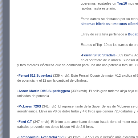
queremos regalarles un
Top10
muy esp
rápidos hasta este año.
Estos carros se destacan por su tecn
sistemas híbridos
o
motores eléctr
El rey de esta lista pertenece a
Bugat
Este es el Top 10 de los carros de p
•
Ferrari SF90 Stradale
(339 km/h). Ac
en el portafolio de la marca. Sucesor d
y tres motores eléctricos que se combinan para una dar una potencia total de 98
•
Ferrari 812 Superfast
(339 km/h). Este Ferrari Coupé de motor V12 explica el 
de potencia, y el 12 por la cantidad de cilindros.
•
Aston Martin DBS Superleggera
(339 km/h). El bello gran turismo aloja bajo 
unidades de potencia
•
McLaren 720S
(341 m/h). El representante de la Super Series de McLaren se ca
aerodinámica. Lleva un V8 de doble turbo y 4.0 litros que genera 720 caballos y
•
Ford GT
(347 km/h). El único auto americano de este listado tiene el motor má
caballos provenientes de su bloque V6 de 2.9 litros.
•
Lamborghini Aventador SVJ
(349 km/h). La SVJ es la versión más extrema d