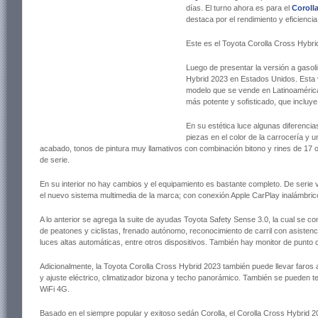
días. El turno ahora es para el
Coroll
destaca por el rendimiento y eficiencia
Este es el Toyota Corolla Cross Hybri
Luego de presentar la versión a gasoli
Hybrid 2023 en Estados Unidos. Esta v
modelo que se vende en Latinoamérica
más potente y sofisticado, que incluye
En su estética luce algunas diferencias
piezas en el color de la carrocería y u
acabado, tonos de pintura muy llamativos con combinación bitono y rines de 17 o
de serie.
En su interior no hay cambios y el equipamiento es bastante completo. De serie vie
el nuevo sistema multimedia de la marca; con conexión Apple CarPlay inalámbri
A lo anterior se agrega la suite de ayudas Toyota Safety Sense 3.0, la cual se c
de peatones y ciclistas, frenado autónomo, reconocimiento de carril con asistenci
luces altas automáticas, entre otros dispositivos. También hay monitor de punto c
Adicionalmente, la Toyota Corolla Cross Hybrid 2023 también puede llevar faros an
y ajuste eléctrico, climatizador bizona y techo panorámico. También se pueden 
WiFi 4G.
Basado en el siempre popular y exitoso sedán Corolla, el Corolla Cross Hybrid 2