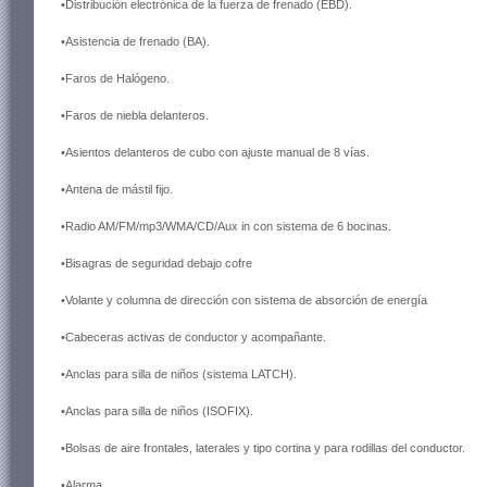
•Distribución electrónica de la fuerza de frenado (EBD).
•Asistencia de frenado (BA).
•Faros de Halógeno.
•Faros de niebla delanteros.
•Asientos delanteros de cubo con ajuste manual de 8 vías.
•Antena de mástil fijo.
•Radio AM/FM/mp3/WMA/CD/Aux in con sistema de 6 bocinas.
•Bisagras de seguridad debajo cofre
•Volante y columna de dirección con sistema de absorción de energía
•Cabeceras activas de conductor y acompañante.
•Anclas para silla de niños (sistema LATCH).
•Anclas para silla de niños (ISOFIX).
•Bolsas de aire frontales, laterales y tipo cortina y para rodillas del conductor.
•Alarma.