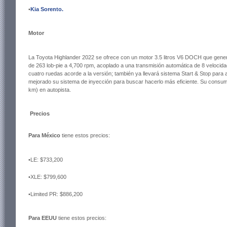
•
Kia Sorento.
Motor
La Toyota Highlander 2022 se ofrece con un motor 3.5 litros V6 DOCH que gener
de 263 lob-pie a 4,700 rpm, acoplado a una transmisión automática de 8 velocidad
cuatro ruedas acorde a la versión; también ya llevará sistema Start & Stop para
mejorado su sistema de inyección para buscar hacerlo más eficiente. Su consu
km) en autopista.
Precios
Para México
tiene estos precios:
•
LE: $733,200
•XLE: $799,600
•Limited PR: $886,200
Para EEUU
tiene estos precios: