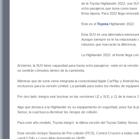
de la Toyota Highlander 2022, una SUV
ocho pasajeros que toma como base la
firma nipona. Para 2022 llega renovad
Este es el
Toyota
Highlander 2022:
Esta SUV es una alternativa interesan
Aunque siempre se le ha relacionado 
robustos que marcarán la diferencia.
La Highlander 2022 al frente llega con
Al interior, la SUV tiene capacidad para hasta ocho pasajeros -siete en la versió
se sentirán cómodos dentro de la camioneta.
Mientras que de serie viene integrada la conectividad Apple CarPlay y Android Aut
exclusivos para la versión Limited. La pantalla para todos los niveles de equipa
Por otro lado, integra seis bocinas en las versiones LE y XLE, y 11 de la marca J
Algo que destaca a la Highlander es su equipamiento en seguridad, pues fue la p
Sense, la cual busca disminuir los riesgos de colisión.
Para este año-modelo, Toyota integró la última versión del Toyota Safety Sense,
Esta versión incluye Sistema de Pre-colisión (PCS), Control Crucero a todas ve
carril (LDA) y Luces Altas Automáticas (AHB).