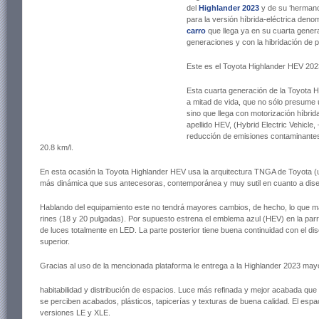
del
Highlander 2023
y de su ‘herman
para la versión híbrida-eléctrica deno
carro
que llega ya en su cuarta gener
generaciones y con la hibridación de 
Este es el Toyota Highlander HEV 202
Esta cuarta generación de la Toyota H
a mitad de vida, que no sólo presume
sino que llega con motorización híbrid
apellido HEV, (Hybrid Electric Vehicle,
reducción de emisiones contaminantes
20.8 km/l.
En esta ocasión la Toyota Highlander HEV usa la arquitectura TNGA de Toyota (
más dinámica que sus antecesoras, contemporánea y muy sutil en cuanto a dis
Hablando del equipamiento este no tendrá mayores cambios, de hecho, lo que má
rines (18 y 20 pulgadas). Por supuesto estrena el emblema azul (HEV) en la parri
de luces totalmente en LED. La parte posterior tiene buena continuidad con el dis
superior.
Gracias al uso de la mencionada plataforma le entrega a la Highlander 2023 ma
habitabilidad y distribución de espacios. Luce más refinada y mejor acabada qu
se perciben acabados, plásticos, tapicerías y texturas de buena calidad. El espac
versiones LE y XLE.