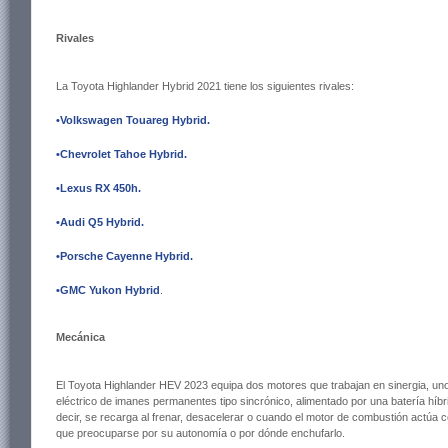
Rivales
La Toyota Highlander Hybrid 2021 tiene los siguientes rivales:
•Volkswagen Touareg Hybrid
.
•Chevrolet Tahoe Hybrid
.
•Lexus RX 450h
.
•Audi Q5 Hybrid
.
•Porsche Cayenne Hybrid
.
•GMC Yukon Hybrid
.
Mecánica
El Toyota Highlander HEV 2023 equipa dos motores que trabajan en sinergia, uno d
eléctrico de imanes permanentes tipo sincrónico, alimentado por una batería híbr
decir, se recarga al frenar, desacelerar o cuando el motor de combustión actúa
que preocuparse por su autonomía o por dónde enchufarlo.