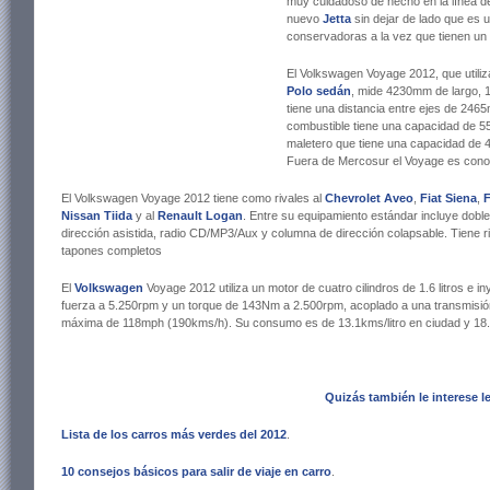
muy cuidadoso de hecho en la línea 
nuevo
Jetta
sin dejar de lado que es 
conservadoras a la vez que tienen un 
El Volkswagen Voyage 2012, que utiliz
Polo sedán
, mide 4230mm de largo, 
tiene una distancia entre ejes de 246
combustible tiene una capacidad de 55
maletero que tiene una capacidad de 4
Fuera de Mercosur el Voyage es con
El Volkswagen Voyage 2012 tiene como rivales al
Chevrolet Aveo
,
Fiat Siena
,
F
Nissan Tiida
y al
Renault Logan
. Entre su equipamiento estándar incluye doble a
dirección asistida, radio CD/MP3/Aux y columna de dirección colapsable. Tiene 
tapones completos
El
Volkswagen
Voyage 2012 utiliza un motor de cuatro cilindros de 1.6 litros e i
fuerza a 5.250rpm y un torque de 143Nm a 2.500rpm, acoplado a una transmisió
máxima de 118mph (190kms/h). Su consumo es de 13.1kms/litro en ciudad y 18.5
Quizás también le interese le
Lista de los carros más verdes del 2012
.
10 consejos básicos para salir de viaje en carro
.