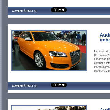
COMENTÁRIOS: (0)
Audi
imág
La marca de l
S3 modelo 20
capacidad pa
exterior e int
marca aleman
deportiva y p
COMENTÁRIOS: (1)