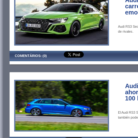
Aud
carr
emo
Audi RS3 Sedá
de rivales.
COMENTÁRIOS: (0)
Audi
ahor
100 
El Audi RS3 
también poder