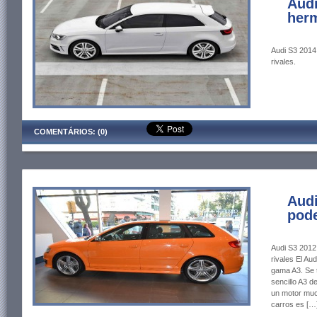
Audi
herm
Audi S3 2014:
rivales.
COMENTÁRIOS: (0)
Audi
pode
Audi S3 2012:
rivales El Aud
gama A3. Se 
sencillo A3 d
un motor muc
carros es […