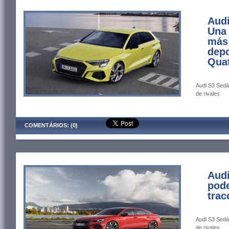
Audi
Una
más
depo
Quat
Audi S3 Sedán
de rivales
COMENTÁRIOS: (0)
Audi
pode
trac
Audi S3 Sedán
de rivales