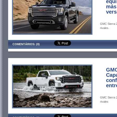
equi
más
vers
GMC Sierra 20
rivales.
COMENTÁRIOS: (0)
GMC 
Capa
conf
entr
GMC Sierra 20
rivales