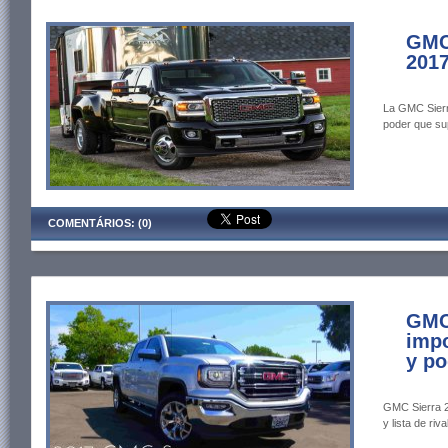
GMC
2017
La GMC Sierr
poder que sup
COMENTÁRIOS: (0)
GMC 
impo
y p
GMC Sierra 2
y lista de riva