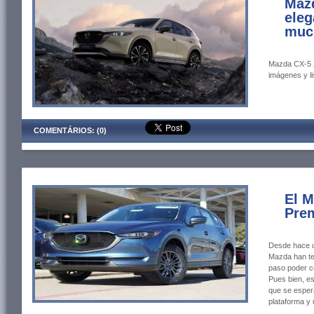
Maz
eleg
muc
Mazda CX-5 2
imágenes y li
COMENTÁRIOS: (0)
El M
Pre
Desde hace un
Mazda han te
paso poder c
Pues bien, e
que se esper
plataforma y