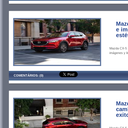
Mazd
e im
esté
Mazda CX-5 2
imágenes y li
COMENTÁRIOS: (0)
Maz
camb
exit