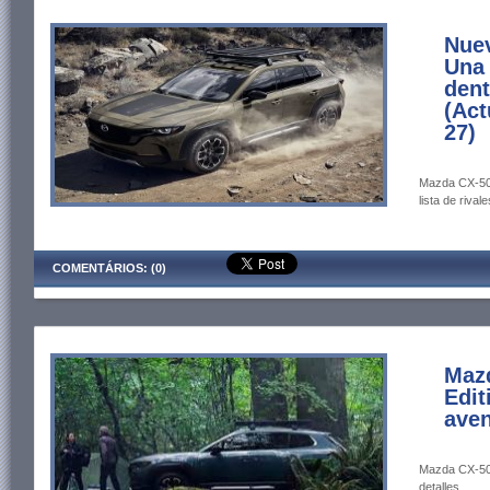
Nue
Una 
dent
(Act
27)
Mazda CX-50 
lista de rivale
COMENTÁRIOS: (0)
Maz
Edit
aven
Mazda CX-50 
detalles.