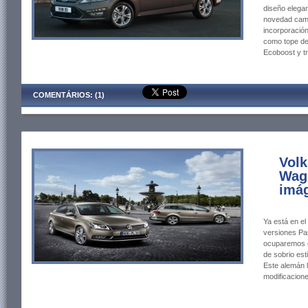
diseño elegan
novedad camb
incorporación
como tope de
Ecoboost y t
COMENTÁRIOS: (1)
Volk
Wago
imág
Ya está en e
versiones Pa
ocuparemos en
de sobrio esti
Este alemán l
modificacion