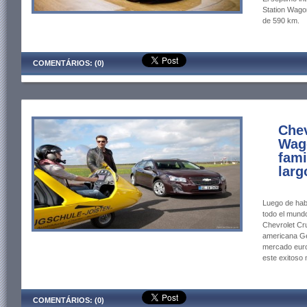
Station Wagon
de 590 km.
COMENTÁRIOS: (0)
Chev
Wago
fami
larg
Luego de hab
todo el mundo
Chevrolet Cr
americana Gen
mercado euro
este exitoso 
COMENTÁRIOS: (0)