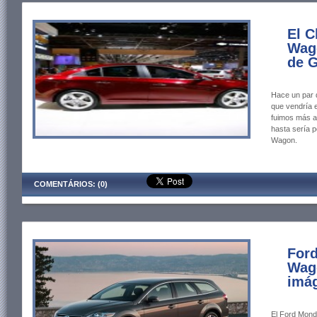
El C
Wago
de G
Hace un par 
que vendría 
fuimos más a
hasta sería p
Wagon.
COMENTÁRIOS: (0)
For
Wago
imág
El Ford Mond