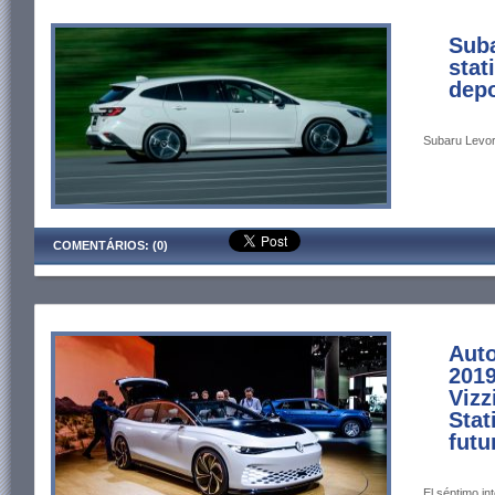
Suba
stat
depo
Subaru Levorg
COMENTÁRIOS: (0)
Aut
2019
Vizz
Stat
futu
El séptimo in