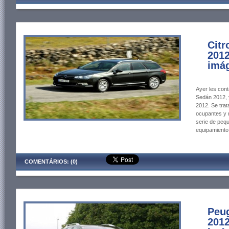
Citr
2012
imág
Ayer les cont
Sedán 2012, 
2012. Se trat
ocupantes y m
serie de peq
equipamiento
COMENTÁRIOS: (0)
Peug
2012