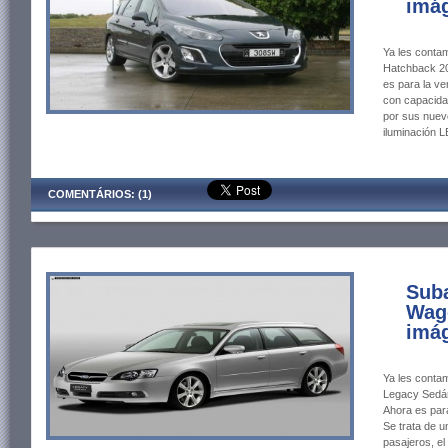
imág
Ya les contam
Hatchback 20
es para la ve
con capacida
por sus nuev
iluminación 
COMENTÁRIOS: (1)
Suba
Wago
imág
Ya les contam
Legacy Sedán 
Ahora es para
Se trata de u
pasajeros, el