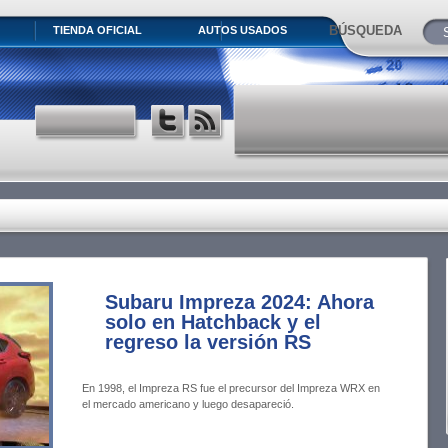
BÚSQUEDA
TIENDA OFICIAL
AUTOS USADOS
Subaru Impreza 2024: Ahora
solo en Hatchback y el
regreso la versión RS
En 1998, el Impreza RS fue el precursor del Impreza WRX en
el mercado americano y luego desapareció.