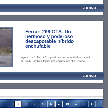
VER MÁS [+]
Ferrari 296 GTS: Un
hermoso y poderoso
descapotable híbrido
enchufable
Logra el 0 a 100 en 2.9 segundos y una velocidad máxima de
330 km/h. También llegará una variante Assetto Fiorano.
VER MÁS [+]
1
2
3
4
5
...
10
...
»
»