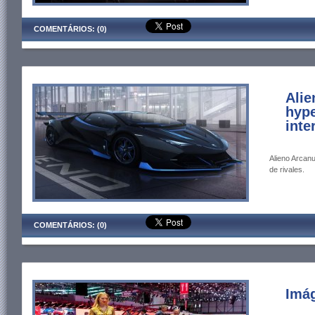
COMENTÁRIOS: (0)
Ali
hype
inte
Alieno Arcanu
de rivales.
COMENTÁRIOS: (0)
Imág