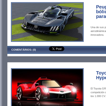
Peug
bóli
par
Una de sus pr
aerodinámica;
innovadora.
COMENTÁRIOS: (0)
Toyo
Hype
El Toyota GR
competición q
los 1.000 CV.