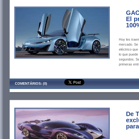
GAC
El p
100%
Hoy les trae
mercado. Se 
eléctrico que
lo que puede 
segundos. Se
primeras entr
COMENTÁRIOS: (0)
De 
excl
para