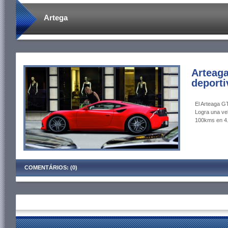
Artega
Arteag
deporti
El Arteaga GT
Logra una ve
100kms en 4
COMENTÁRIOS: (0)