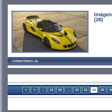
Imágen
(26)
COMENTÁRIOS: (0)
«
«
...
10
20
...
32
33
34
35
3