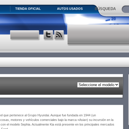
BÚSQUEDA
TIENDA OFICIAL
AUTOS USADOS
, el que pertenece al Grupo Hyundai. Aunque fue fundada en 1944 (un
s cosas, motores y vehículos comerciales bajo la marca «Asia») su incursión en la
 con el modelo Sephia. Actualmente Kia está presente en los principales mercados