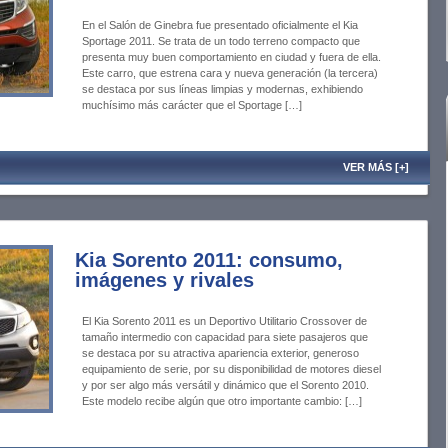
En el Salón de Ginebra fue presentado oficialmente el Kia
Sportage 2011. Se trata de un todo terreno compacto que
presenta muy buen comportamiento en ciudad y fuera de ella.
Este carro, que estrena cara y nueva generación (la tercera)
se destaca por sus líneas limpias y modernas, exhibiendo
muchísimo más carácter que el Sportage […]
VER MÁS [+]
Kia Sorento 2011: consumo,
imágenes y rivales
El Kia Sorento 2011 es un Deportivo Utilitario Crossover de
tamaño intermedio con capacidad para siete pasajeros que
se destaca por su atractiva apariencia exterior, generoso
equipamiento de serie, por su disponibilidad de motores diesel
y por ser algo más versátil y dinámico que el Sorento 2010.
Este modelo recibe algún que otro importante cambio: […]