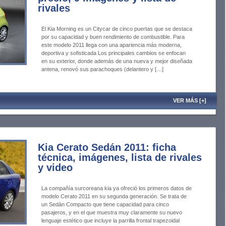
rivales
El Kia Morning es un Citycar de cinco puertas que se destaca
por su capacidad y buen rendimiento de combustible. Para
este modelo 2011 llega con una apariencia más moderna,
deportiva y sofisticada Los principales cambios se enfocan
en su exterior, donde además de una nueva y mejor diseñada
antena, renovó sus parachoques (delantero y […]
VER MÁS [+]
Kia Cerato Sedán 2011: ficha
técnica, imágenes, lista de rivales
y video
La compañía surcoreana kia ya ofreció los primeros datos de
modelo Cerato 2011 en su segunda generación. Se trata de
un Sedán Compacto que tiene capacidad para cinco
pasajeros, y en el que muestra muy claramente su nuevo
lenguaje estético que incluye la parrilla frontal trapezoidal