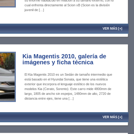
su enorme habitáculo en relación a su tamaño externo, con lo
cual enfrenta directamente al Scion xB (Scion es la división
juvenil de […]
VER MÁS [+]
Kia Magentis 2010, galería de
imágenes y ficha técnica
El Kia Magentis 2010 es un Sedán de tamaño intermedio que
está basado en el Hyundai Sonata, que tiene una estética
exterior que incorpora el lenguaje estético de los nuevos
modelos Kia (Cerato, Sorento). Este carro mide 4800mm de
largo, 1805 de ancho sin espejos, 1480mm de alto, 2720 de
distancia entre ejes, tiene una […]
VER MÁS [+]