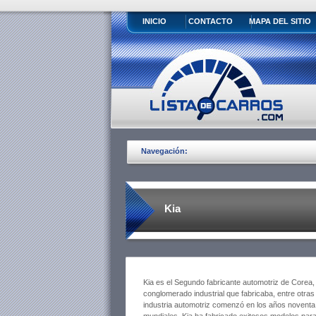
INICIO
CONTACTO
MAPA DEL SITIO
Navegación:
Kia
Kia es el Segundo fabricante automotriz de Corea
conglomerado industrial que fabricaba, entre otra
industria automotriz comenzó en los años noventa