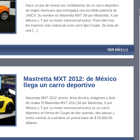
Hace un par de meses les contábamos de un carro deportivo
de origen mexicano que entregaba una increíble potencia de
245CV. Su nombre es Mastretta MXT (M por Mastretta, X por
México y T por su motor transversal turbo). Pues bien hoy
les traemos mas noticia de este carro tipo Coupe. Se trata de
una […]
VER MÁS [+]
Mastretta MXT 2012: de México
llega un carro deportivo
Mastretta MXT 2012: precio, ficha técnica, imágenes y lista
de rivales El Mastretta MXT 2012 (M por Mastretta, X por
México y T por su motor transversal turbo) es un carro
deportivo en forma de Coupe de dos puertas, dos plazas y
motor central, el cual tiene un precio base de $ 59,900.00
dólares.