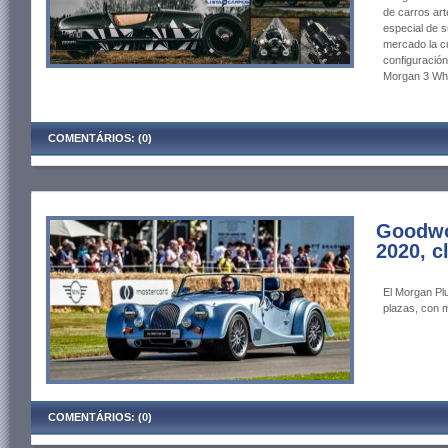
de carros art
especial de 
mercado la cu
configuración
Morgan 3 Wh
COMENTÁRIOS: (0)
Goodwo
2020, c
El Morgan Pl
plazas, con 
COMENTÁRIOS: (0)