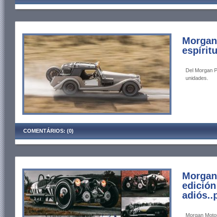
Morgan
espírit
Del Morgan P
unidades.
COMENTÁRIOS: (0)
Morgan
edición
adiós..
Morgan Motor