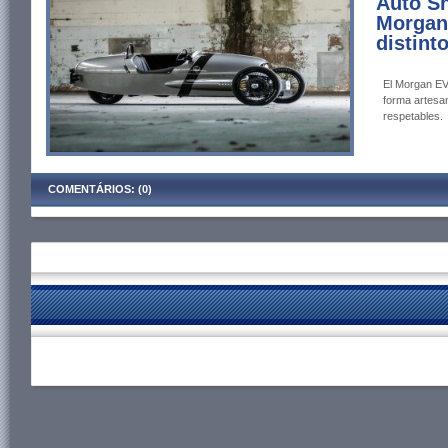
Auto S
Morgan 
distint
El Morgan EV3
forma artesa
respetables.
COMENTÁRIOS: (0)