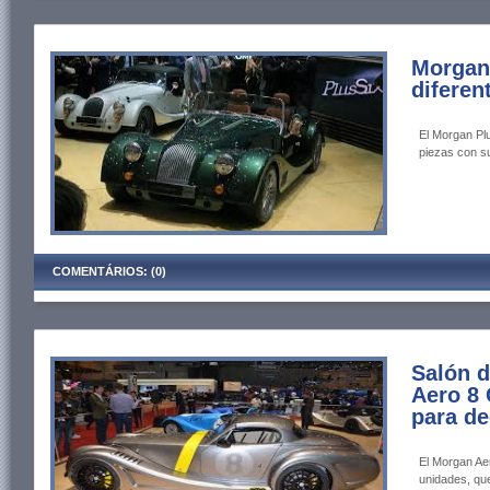
Morgan 
diferen
El Morgan Pl
piezas con s
COMENTÁRIOS: (0)
Salón 
Aero 8 
para de
El Morgan Aer
unidades, qu